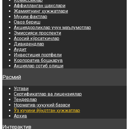
Комиссиялар
Аффилланган шахслари
Жамиятнинг ҳужжатлари
Муҳим фактлар
Овоз бериш
Акциядорликлар учун маълумотлар
Эмиссияси проспекти
Асосий кўрсаткичлар
Дивидендлар
Аудит
Инвестиция портфели
Корпоратив бошқарув
Акциялар сотиб олиши
Расмий
Устави
Сертификатлар ва лицензиялар
Тендерлар
Норматив-ҳуқукий базаси
Ўз кучини йўқотган ҳужжатлар
Архив
Интерактив