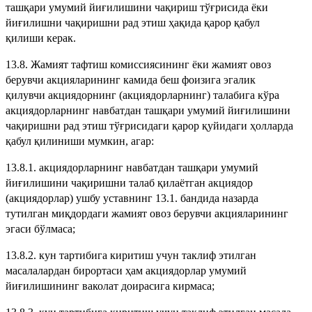
ташқари умумий йиғилишини чақириш тўғрисида ёки
йиғилишни чақиришни рад этиш ҳақида қарор қабул
қилиши керак.
13.8. Жамият тафтиш комиссиясининг ёки жамият овоз
берувчи акцияларининг камида беш фоизига эгалик
қилувчи акциядорнинг (акциядорларнинг) талабига кўра
акциядорларнинг навбатдан ташқари умумий йиғилишини
чақиришни рад этиш тўғрисидаги қарор қуйидаги ҳолларда
қабул қилиниши мумкин, агар:
13.8.1. акциядорларнинг навбатдан ташқари умумий
йиғилишини чақиришни талаб қилаётган акциядор
(акциядорлар) ушбу уставнинг 13.1. бандида назарда
тутилган миқдордаги жамият овоз берувчи акцияларининг
эгаси бўлмаса;
13.8.2. кун тартибига киритиш учун таклиф этилган
масалалардан бирортаси ҳам акциядорлар умумий
йиғилишининг ваколат доирасига кирмаса;