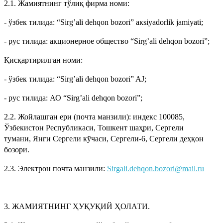
2.1. Жамиятнинг тўлиқ фирма номи:
- ўзбек тилида: “Sirg’ali dehqon bozori” aкsiyadorlik jamiyati;
- рус тилида: акционерное общество “Sirg’ali dehqon bozori”;
Қисқартирилган номи:
- ўзбек тилида: “Sirg’ali dehqon bozori” AJ;
- рус тилида: АО “Sirg’ali dehqon bozori”;
2.2. Жойлашган ери (почта манзили): индекс 100085,
Ўзбекистон Республикаси, Тошкент шаҳри, Сергели
тумани, Янги Сергели кўчаси, Сергели-6, Сергели деҳқон
бозори.
2.3. Электрон почта манзили:
Sirgali.dehqon.bozori@mail.ru
3. ЖАМИЯТНИНГ ҲУҚУҚИЙ ҲОЛАТИ.