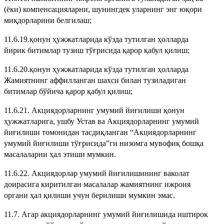
(ёки) компенсацияларни, шунингдек уларнинг энг юқори
миқдорларини белгилаш;
11.6.19.қонун ҳужжатларида кўзда тутилган ҳолларда
йирик битимлар тузиш тўғрисида қарор қабул қилиш;
11.6.20.қонун ҳужжатларида кўзда тутилган ҳолларда
Жамиятнинг аффилланган шахси билан тузиладиган
битимлар бўйича қарор қабул қилиш;
11.6.21. Акциядорларнинг умумий йиғилиши қонун
ҳужжатларига, ушбу Устав ва Акциядорларнинг умумий
йиғилиши томонидан тасдиқланган “Акциядорларнинг
умумий йиғилиши тўғрисида”ги низомга мувофиқ бошқа
масалаларни ҳал этиши мумкин.
11.6.22. Акциядорлар умумий йиғилишининг ваколат
доирасига киритилган масалалар жамиятнинг ижроия
органи ҳал қилиши учун берилиши мумкин эмас.
11.7. Агар акциядорларнинг умумий йиғилишида иштирок