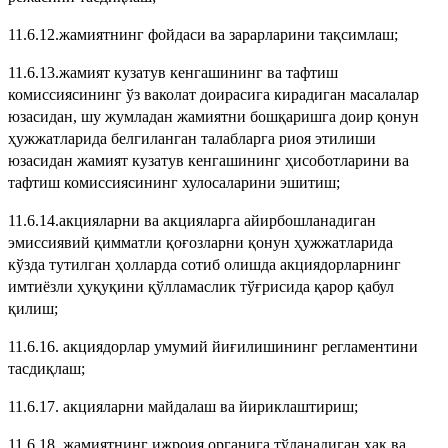
11.6.12.жамиятнинг фойдаси ва зарарларини тақсимлаш;
11.6.13.жамият кузатув кенгашининг ва тафтиш
комиссиясининг ўз ваколат доирасига кирадиган масалалар
юзасидан, шу жумладан жамиятни бошқаришга доир қонун
ҳужжатларида белгиланган талабларга риоя этилиши
юзасидан жамият кузатув кенгашининг ҳисоботларини ва
тафтиш комиссиясининг хулосаларини эшитиш;
11.6.14.акцияларни ва акцияларга айирбошланадиган
эмиссиявий қимматли қоғозларни қонун ҳужжатларида
кўзда тутилган ҳолларда сотиб олишда акциядорларнинг
имтиёзли ҳуқуқини қўлламаслик тўғрисида қарор қабул
қилиш;
11.6.16. акциядорлар умумий йиғилишининг регламентини
тасдиқлаш;
11.6.17. акцияларни майдалаш ва йириклаштириш;
11.6.18. жамиятнинг ижроия органига тўланадиган ҳақ ва