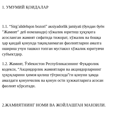
1. УМУМИЙ ҚОИДАЛАР
1.1. “Sirg’alidehqon bozori” aкsiyadorlik jamiyati (бундан буён
"Жамият" деб номланади) хўжалик юритиш ҳуқуқига
асосланган жамият сифатида тижорат, хўжалик ва бошқа
ҳар қандай қонунда тақиқланмаган фаолиятларни амалга
ошириш учун ташкил топган мустакил хўжалик юритувчи
субъектдир.
1.2. Жамият, Ўзбекистон Республикасининг Фуқаролик
кодекси, “Акциядорлик жамиятлари ва акциядорларнинг
ҳуқуқларини ҳимоя қилиш тўғрисида”ги қонуни ҳамда
амалдаги қонунчилик ва қонун ости ҳужжатларига асосан
фаолият кўрсатади.
2.ЖАМИЯТНИНГ НОМИ ВА ЖОЙЛАШГАН МАНЗИЛИ.