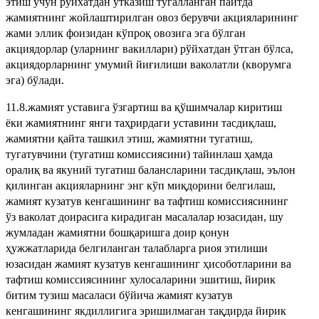
этиш учун рўйхатдан ўтказиш тугалланган пайтда
жамиятнинг жойлаштирилган овоз берувчи акцияларининг
жами эллик фоизидан кўпроқ овозига эга бўлган
акциядорлар (уларнинг вакиллари) рўйхатдан ўтган бўлса,
акциядорларнинг умумий йиғилиши ваколатли (кворумга
эга) бўлади.
11.8.жамият уставига ўзгартиш ва қўшимчалар киритиш
ёки жамиятнинг янги таҳрирдаги уставини тасдиқлаш,
жамиятни қайта ташкил этиш, жамиятни тугатиш,
тугатувчини (тугатиш комиссиясини) тайинлаш ҳамда
оралиқ ва якуний тугатиш балансларини тасдиқлаш, эълон
қилинган акцияларнинг энг кўп миқдорини белгилаш,
жамият кузатув кенгашининг ва тафтиш комиссиясининг
ўз ваколат доирасига кирадиган масалалар юзасидан, шу
жумладан жамиятни бошқаришга доир қонун
ҳужжатларида белгиланган талабларга риоя этилиши
юзасидан жамият кузатув кенгашининг ҳисоботларини ва
тафтиш комиссиясининг хулосаларини эшитиш, йирик
битим тузиш масаласи бўйича жамият кузатув
кенгашининг якдиллигига эришилмаган тақдирда йирик