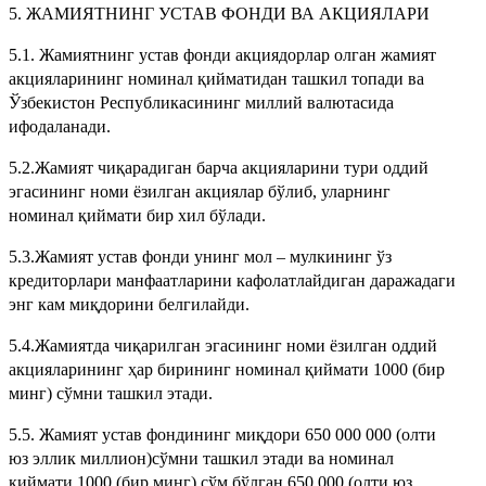
5. ЖАМИЯТНИНГ УСТАВ ФОНДИ ВА АКЦИЯЛАРИ
5.1. Жамиятнинг устав фонди акциядорлар олган жамият
акцияларининг номинал қийматидан ташкил топади ва
Ўзбекистон Республикасининг миллий валютасида
ифодаланади.
5.2.Жамият чиқарадиган барча акцияларини тури оддий
эгасининг номи ёзилган акциялар бўлиб, уларнинг
номинал қиймати бир хил бўлади.
5.3.Жамият устав фонди унинг мол – мулкининг ўз
кредиторлари манфаатларини кафолатлайдиган даражадаги
энг кам миқдорини белгилайди.
5.4.Жамиятда чиқарилган эгасининг номи ёзилган оддий
акцияларининг ҳар бирининг номинал қиймати 1000 (бир
минг) сўмни ташкил этади.
5.5. Жамият устав фондининг миқдори 650 000 000 (олти
юз эллик миллион)сўмни ташкил этади ва номинал
қиймати 1000 (бир минг) сўм бўлган 650 000 (олти юз