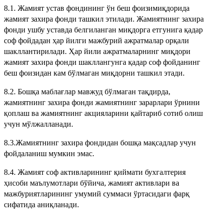
8.1. Жамият устав фондининг ўн беш фоизимиқдорида
жамият захира фонди ташкил этилади. Жамиятнинг захира
фонди ушбу уставда белгиланган миқдорга етгунига қадар
соф фойдадан ҳар йилги мажбурий ажратмалар орқали
шакллантирилади. Ҳар йили ажратмаларнинг миқдори
жамият захира фонди шакллангунга қадар соф фойданинг
беш фоизидан кам бўлмаган миқдорни ташкил этади.
8.2. Бошқа маблағлар мавжуд бўлмаган тақдирда,
жамиятнинг захира фонди жамиятнинг зарарлари ўрнини
қоплаш ва жамиятнинг акцияларини қайтариб сотиб олиш
учун мўлжалланади.
8.3.Жамиятнинг захира фондидан бошқа мақсадлар учун
фойдаланиш мумкин эмас.
8.4. Жамият соф активларининг қиймати бухгалтерия
ҳисоби маълумотлари бўйича, жамият активлари ва
мажбуриятларининг умумий суммаси ўртасидаги фарқ
сифатида аниқланади.