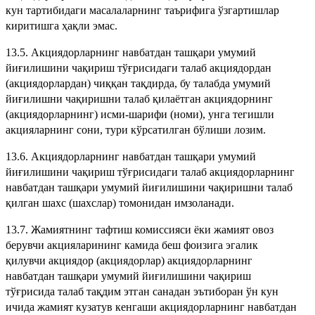
кун тартибидаги масалаларнинг таърифига ўзгартишлар
киритишга ҳақли эмас.
13.5. Акциядорларнинг навбатдан ташқари умумий
йиғилишини чақириш тўғрисидаги талаб акциядордан
(акциядорлардан) чиққан тақдирда, бу талабда умумий
йиғилишни чақиришни талаб қилаётган акциядорнинг
(акциядорларнинг) исми-шарифи (номи), унга тегишли
акцияларнинг сони, тури кўрсатилган бўлиши лозим.
13.6. Акциядорларнинг навбатдан ташқари умумий
йиғилишини чақириш тўғрисидаги талаб акциядорларнинг
навбатдан ташқари умумий йиғилишини чақиришни талаб
қилган шахс (шахслар) томонидан имзоланади.
13.7. Жамиятнинг тафтиш комиссияси ёки жамият овоз
берувчи акцияларининг камида беш фоизига эгалик
қилувчи акциядор (акциядорлар) акциядорларнинг
навбатдан ташқари умумий йиғилишини чақириш
тўғрисида талаб тақдим этган санадан эътиборан ўн кун
ичида жамият кузатув кенгаши акциядорларнинг навбатдан