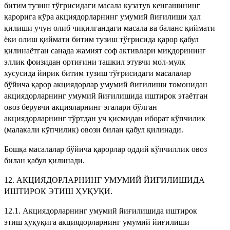
битим тузиш тўғрисидаги масала кузатув кенгашининг
қарорига кўра акциядорларнинг умумий йиғилиши ҳал
қилиши учун олиб чиқилгандаги масала ва баланс қиймати
ёки олиш қиймати битим тузиш тўғрисида қарор қабул
қилинаётган санада жамият соф активлари миқдорининг
эллик фоизидан ортиғини ташкил этувчи мол-мулк
хусусида йирик битим тузиш тўғрисидаги масалалар
бўйича қарор акциядорлар умумий йиғилиши томонидан
акциядорларнинг умумий йиғилишида иштирок этаётган
овоз берувчи акцияларнинг эгалари бўлган
акциядорларнинг тўртдан уч қисмидан иборат кўпчилик
(малакали кўпчилик) овози билан қабул қилинади.
Бошқа масалалар бўйича қарорлар оддий кўпчиллик овоз
билан қабул қилинади.
12. АКЦИЯДОРЛАРНИНГ УМУМИЙ ЙИҒИЛИШИДА
ИШТИРОК ЭТИШ ҲУҚУҚИ.
12.1. Акциядорларнинг умумий йиғилишида иштирок
этиш ҳуқуқига акциядорларнинг умумий йиғилиши