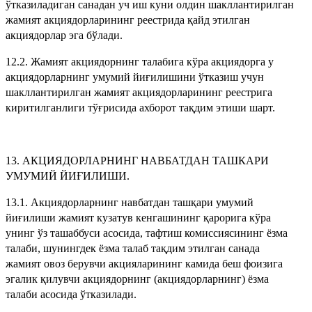
ўтказиладиган санадан уч иш куни олдин шакллантирилган
жамият акциядорларининг реестрида қайд этилган
акциядорлар эга бўлади.
12.2. Жамият акциядорнинг талабига кўра акциядорга у
акциядорларнинг умумий йиғилишини ўтказиш учун
шакллантирилган жамият акциядорларининг реестрига
киритилганлиги тўғрисида ахборот тақдим этиши шарт.
13. АКЦИЯДОРЛАРНИНГ НАВБАТДАН ТАШКАРИ
УМУМИЙ ЙИҒИЛИШИ.
13.1. Акциядорларнинг навбатдан ташқари умумий
йиғилиши жамият кузатув кенгашининг қарорига кўра
унинг ўз ташаббуси асосида, тафтиш комиссиясининг ёзма
талаби, шунингдек ёзма талаб тақдим этилган санада
жамият овоз берувчи акцияларининг камида беш фоизига
эгалик қилувчи акциядорнинг (акциядорларнинг) ёзма
талаби асосида ўтказилади.