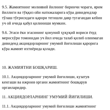
9.5. Жамиятнинг молиявий йилнинг биринчи чораги, ярим
йиллиги ва тўққиз ойи натижаларига кўра дивидендлар
тўлаш тўғрисидаги қарори тегишли давр тугагандан кейин
уч ой ичида қабул қилиниши мумкин.
9.6. Эгаси ёки эгасининг қонуний ҳуқуқий вориси ёхуд
меросхўри томонидан уч йил ичида талаб қилиб олинмаган
дивиденд акциядорларнинг умумий йиғилиши қарорига
кўра жамият ихтиёрида қолади.
10. ЖАМИЯТНИ БОШҚАРИШ.
10.1. Акциядорларнинг умумий йиғилиши, кузатув
кенгаши ва ижроия органи жамиятнинг бошқарув
органларидир.
11. АКЦИЯДОРЛАРНИНГ УМУМИЙ ЙИҒИЛИШИ.
11.1. Акциядорларнинг умумий йиғилиши жамиятнинг