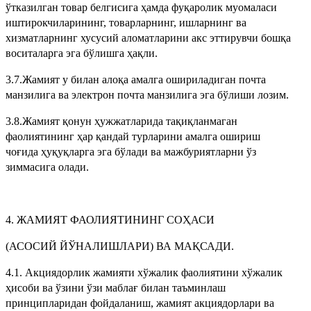
ўтказилган товар белгисига ҳамда фуқаролик муомаласи
иштирокчиларининг, товарларнинг, ишларнинг ва
хизматларнинг хусусий аломатларини акс эттирувчи бошқа
воситаларга эга бўлишга ҳақли.
3.7.Жамият у билан алоқа амалга ошириладиган почта
манзилига ва электрон почта манзилига эга бўлиши лозим.
3.8.Жамият қонун ҳужжатларида тақиқланмаган
фаолиятининг ҳар қандай турларини амалга ошириш
чоғида ҳуқуқларга эга бўлади ва мажбуриятларни ўз
зиммасига олади.
4. ЖАМИЯТ ФАОЛИЯТИНИНГ СОҲАСИ
(АСОСИЙ ЙЎНАЛИШЛАРИ) ВА МАҚСАДИ.
4.1. Акциядорлик жамияти хўжалик фаолиятини хўжалик
ҳисоби ва ўзини ўзи маблағ билан таъминлаш
принципларидан фойдаланиш, жамият акциядорлари ва