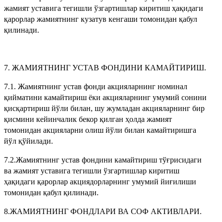
жамият уставига тегишли ўзгартишлар киритиш ҳақидаги
қарорлар жамиятнинг кузатув кенгаши томонидан қабул
қилинади.
7. ЖАМИЯТНИНГ УСТАВ ФОНДИНИ КАМАЙТИРИШ.
7.1. Жамиятнинг устав фонди акцияларнинг номинал
қийматини камайтириш ёки акцияларнинг умумий сонини
қисқартириш йўли билан, шу жумладан акцияларнинг бир
қисмини кейинчалик бекор қилган ҳолда жамият
томонидан акцияларни олиш йўли билан камайтиришга
йўл қўйилади.
7.2.Жамиятнинг устав фондини камайтириш тўғрисидаги
ва жамият уставига тегишли ўзгартишлар киритиш
ҳақидаги қарорлар акциядорларнинг умумий йиғилиши
томонидан қабул қилинади.
8.ЖАМИЯТНИНГ ФОНДЛАРИ ВА СОФ АКТИВЛАРИ.