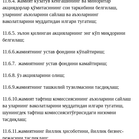
11.6.4. жамият кузатув кенгашининг ва миноритар
акциядорлар қўмитасининг сон таркибини белгилаш,
уларнинг аъзоларини сайлаш ва аъзоларнинг
ваколатларини муддатидан илгари тугатиш;
11.6.5. эълон қилинган акцияларнинг энг кўп миқдорини
белгилаш;
11.6.6.жамиятнинг устав фондини кўпайтириш;
11.6.7. жамиятнинг устав фондини камайтириш;
11.6.8. ўз акцияларини олиш;
11.6.9.жамиятнинг ташкилий тузилмасини тасдиқлаш;
11.6.10.жамият тафтиш комиссиясининг аъзоларини сайлаш
ва уларнинг ваколатларини муддатидан илгари тугатиш,
шунингдек тафтиш комиссияситўғрисидаги низомни
тасдиқлаш;
11.6.11.жамиятнинг йиллик ҳисоботини, йиллик бизнес-
режасини тасдиқлаш;