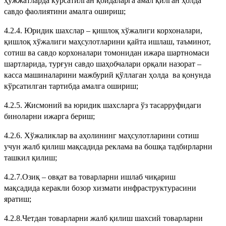
ҳужжатларда кўрсатилган қоидаларга амал қилган ҳолда
савдо фаолиятини амалга ошириш;
4.2.4. Юридик шахслар – қишлоқ хўжалиги корхоналари,
қишлоқ хўжалиги маҳсулотларини қайта ишлаш, таъминот,
сотиш ва савдо корхоналари томонидан ижара шартномаси
шартларида, турғун савдо шаҳобчалари орқали назорат –
касса машиналарини мажбурий қўллаган ҳолда ва қонунда
кўрсатилган тартибда амалга ошириш;
4.2.5. Жисмоний ва юридик шахсларга ўз тасарруфидаги
биноларни ижарга бериш;
4.2.6. Хўжаликлар ва аҳолининг маҳсулотларини сотиш
учун жалб қилиш мақсадида реклама ва бошқа тадбирларни
ташкил қилиш;
4.2.7.Озиқ – овқат ва товарларни ишлаб чиқариш
мақсадида керакли бозор хизмати инфраструктурасини
яратиш;
4.2.8.Четдан товарларни жалб қилиш шахсий товарларни