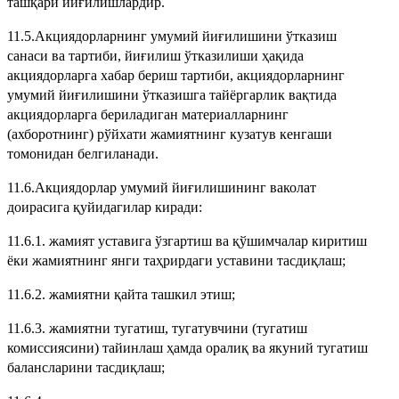
ташқари йиғилишлардир.
11.5.Акциядорларнинг умумий йиғилишини ўтказиш
санаси ва тартиби, йиғилиш ўтказилиши ҳақида
акциядорларга хабар бериш тартиби, акциядорларнинг
умумий йиғилишини ўтказишга тайёргарлик вақтида
акциядорларга бериладиган материалларнинг
(ахборотнинг) рўйхати жамиятнинг кузатув кенгаши
томонидан белгиланади.
11.6.Акциядорлар умумий йиғилишининг ваколат
доирасига қуйидагилар киради:
11.6.1. жамият уставига ўзгартиш ва қўшимчалар киритиш
ёки жамиятнинг янги таҳрирдаги уставини тасдиқлаш;
11.6.2. жамиятни қайта ташкил этиш;
11.6.3. жамиятни тугатиш, тугатувчини (тугатиш
комиссиясини) тайинлаш ҳамда оралиқ ва якуний тугатиш
балансларини тасдиқлаш;