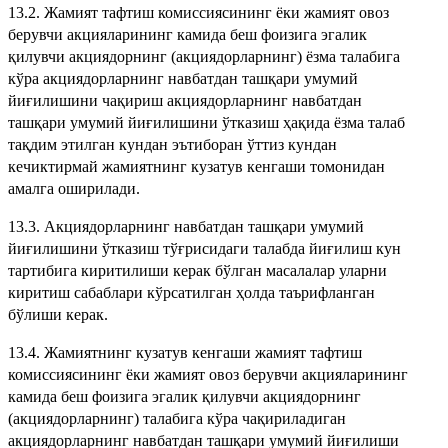
13.2. Жамият тафтиш комиссиясининг ёки жамият овоз
берувчи акцияларининг камида беш фоизига эгалик
қилувчи акциядорнинг (акциядорларнинг) ёзма талабига
кўра акциядорларнинг навбатдан ташқари умумий
йиғилишини чақириш акциядорларнинг навбатдан
ташқари умумий йиғилишини ўтказиш ҳақида ёзма талаб
тақдим этилган кундан эътиборан ўттиз кундан
кечиктирмай жамиятнинг кузатув кенгаши томонидан
амалга оширилади.
13.3. Акциядорларнинг навбатдан ташқари умумий
йиғилишини ўтказиш тўғрисидаги талабда йиғилиш кун
тартибига киритилиши керак бўлган масалалар уларни
киритиш сабаблари кўрсатилган ҳолда таърифланган
бўлиши керак.
13.4. Жамиятнинг кузатув кенгаши жамият тафтиш
комиссиясининг ёки жамият овоз берувчи акцияларининг
камида беш фоизига эгалик қилувчи акциядорнинг
(акциядорларнинг) талабига кўра чақириладиган
акциядорларнинг навбатдан ташқари умумий йиғилиши