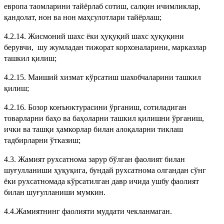
европа таомларини тайёрлаб сотиш, салқин ичимликлар,
қандолат, нон ва нон маҳсулотлари тайёрлаш;
4.2.14. Жисмоний шахс ёки ҳуқуқий шахс ҳуқуқини
берувчи, шу жумладан тижорат корхоналарини, марказлар
ташкил қилиш;
4.2.15. Маиший хизмат кўрсатиш шахобчаларини ташкил
қилиш;
4.2.16. Бозор конъюктурасини ўрганиш, сотиладиган
товарларни баҳо ва баҳоларни ташкил қилишни ўрганиш,
ички ва ташқи ҳамкорлар билан алоқаларни тиклаш
тадбирларни ўтказиш;
4.3. Жамият рухсатнома зарур бўлган фаолият билан
шуғулланиши ҳуқуқига, бундай рухсатнома олгандан сўнг
ёки рухсатномада кўрсатилган давр ичида ушбу фаолият
билан шуғулланиши мумкин.
4.4.Жамиятнинг фаолияти муддати чекланмаган.