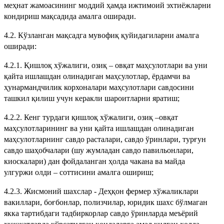
меҳнат жамоасининг моддий ҳамда ижтимоий эхтиёжларни
кондириш мақсадида амалга оширади.
4.2. Кўзланган мақсадга мувофиқ қуйидагиларни амалга
оширади:
4.2.1. Қишлоқ хўжалиги, озиқ – овқат маҳсулотлари ва уни
қайта ишлашдан олинадиган маҳсулотлар, ёрдамчи ва
ҳунармандчилик корхоналари маҳсулотлари савдосини
ташкил қилиш учун керакли шароитларни яратиш;
4.2.2. Кенг турдаги қишлоқ хўжалиги, озиқ –овқат
маҳсулотларининг ва уни қайта ишлашдан олинадиган
маҳсулотларнинг савдо расталари, савдо ўринлари, турғун
савдо шаҳобчалари (шу жумладан савдо павильонлари,
киоскалари) дан фойдаланган ҳолда чакана ва майда
улгуржи олди – соттисини амалга ошириш;
4.2.3. Жисмоний шахслар - Деҳқон фермер хўжаликлари
вакиллари, боғбонлар, полизчилар, юридик шахс бўлмаган
якка тартибдаги тадбиркорлар савдо ўринларда меъёрий