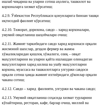
ишлаб чиқариш ва уларни сотиш аҳолига, ташкилот ва
корхоналарга хизмат кўрсатиш;
4.2.9. Ўзбекистон Республикаси қонунларига биноан ташқи
иқтисодий фаолият кўрсатиш;
4.2.10. Тижорат, дорихона, савдо – харид корхоналари,
умумий овқатланиш шаҳобчалари очиш;
4.2.11. Жамият таркибидаги савдо харид корхонаси орқали
жисмоний шахслар, деҳқон фермер ва жамоа
хўжаликларидан қишлоқ хўжалиги, озиқ – овқат
маҳсулотларини ва уларни қайта ишлашдан олинадиган
маҳсулотларни харид килиш ва ушбу маҳсулотларни
корхона, муассаса ва ташкилотларга улгуржи савдоси
орқали сотиш ҳамда жамият ихтиёридаги дўконлар орқали
чакана сотиш;
4.2.12. Савдо – харид фаолияти, улгуржи ва чакана савдо;
4.2.13. Умумий овқатланиш соҳасида хизмат турларини
кўпайтириш, ресторан, кафе, барлар очиш, миллий ва