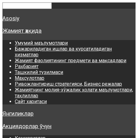
Asosiy
Жамият ҳақида
Умумий маълумотлари
Бажариладиган ишлар ва курсатиладиган
хизматлар
Жамият фаолиятининг предмети ва мақсадлари
Раҳбарият
Ташкилий тузилмаси
Маҳсулотлар
Ривожлантириш стратегияси, Бизнес режалар
Жамиятнинг молия-хўжалик ҳолати маълумотлари,
таҳлиллар
Сайт харитаси
Янгиликлар
Акциядорлар ўчун