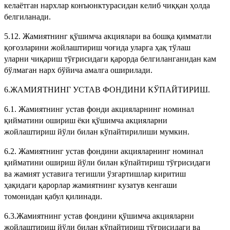
келаётган нархлар конъюнктурасидан келиб чиққан ҳолда
белгиланади.
5.12. Жамиятнинг қўшимча акциялари ва бошқа қимматли
қоғозларини жойлаштириш чоғида уларга ҳақ тўлаш
уларни чиқариш тўғрисидаги қарорда белгиланганидан кам
бўлмаган нарх бўйича амалга оширилади.
6.ЖАМИЯТНИНГ УСТАВ ФОНДИНИ КЎПАЙТИРИШ.
6.1. Жамиятнинг устав фонди акцияларнинг номинал
қийматини ошириш ёки қўшимча акцияларни
жойлаштириш йўли билан кўпайтирилиши мумкин.
6.2. Жамиятнинг устав фондини акцияларнинг номинал
қийматини ошириш йўли билан кўпайтириш тўғрисидаги
ва жамият уставига тегишли ўзгартишлар киритиш
ҳақидаги қарорлар жамиятнинг кузатув кенгаши
томонидан қабул қилинади.
6.3.Жамиятнинг устав фондини қўшимча акцияларни
жойлаштириш йўли билан кўпайтириш тўғрисидаги ва