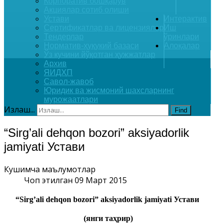
Корпоратив бошқарув
Акциялар сотиб олиши
Устави
Интерактив
Сертификатлар ва лицензиялар
Иш
Тендерлар
ўринлари
Норматив-ҳуқукий базаси
Алоқалар
Ўз кучини йўқотган ҳужжатлар
Архив
ЯИДҲП
Савол-жавоб
Юридик ва жисмоний шахсларнинг
мурожаатлари
Излаш...
Find
“Sirg’ali dehqon bozori” aksiyadorlik
jamiyati Устави
Кушимча маълумотлар
Чоп этилган 09 Март 2015
“Sirg’ali dehqon bozori” aksiyadorlik jamiyati
Устави
(янги таҳрир)