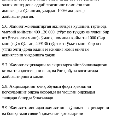
эллик минг) дона оддий эгасининг номи ёзилган
акцияларга бўлинган, улардан 100% акциялар
жойлаштирилган.
5.6. Жамият жойлаштирган акцияларга қўшимча тартибда
умумий қиймати 409 136 000 (тўрт юз тўққиз миллион бир
юз ўттиз олти минг) сўмлик, номинал қиймати 1000 (бир
минг) сўм бўлган, 409136 (тўрт юз тўққиз минг бир юз
ўттиз олти) дона оддий эгасининг номи ёзилган
акцияларни чиқаришга ҳақли.
5.7. Жамият акцияларни ва акцияларга айирбошланадиган
қимматли қоғозларни очиқ ва ёпиқ обуна воситасида
жойлаштиришга ҳақли.
5.8. Акцияларнинг очиқ обунаси фақат қимматли
қоғозларнинг биржа бозорида ва уюшган биржадан
ташқари бозорда ўтказилади.
5.9. Жамият томонидан жамиятнинг қўшимча акцияларини
ва бошқа эмиссиявий қимматли қоғозларини