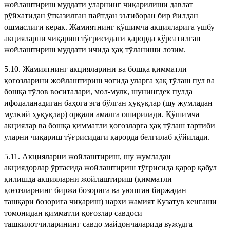
жойлаштириш муддати уларнинг чиқарилиши давлат
рўйхатидан ўтказилган пайтдан эътиборан бир йилдан
ошмаслиги керак. Жамиятнинг қўшимча акцияларига ушбу
акцияларни чиқариш тўғрисидаги қарорда кўрсатилган
жойлаштириш муддати ичида ҳақ тўланиши лозим.
5.10. Жамиятнинг акцияларини ва бошқа қимматли
қоғозларини жойлаштириш чоғида уларга ҳақ тўлаш пул ва
бошқа тўлов воситалари, мол-мулк, шунингдек пулда
ифодаланадиган баҳога эга бўлган ҳуқуқлар (шу жумладан
мулкий ҳуқуқлар) орқали амалга оширилади. Қўшимча
акциялар ва бошқа қимматли қоғозларга ҳақ тўлаш тартиби
уларни чиқариш тўғрисидаги қарорда белгилаб қўйилади.
5.11. Акцияларни жойлаштириш, шу жумладан
акциядорлар ўртасида жойлаштириш тўғрисида қарор қабул
қилишда акцияларни жойлаштириш (қимматли
қоғозларнинг биржа бозорига ва уюшган биржадан
ташқари бозорига чиқариш) нархи жамият Кузатув кенгаши
томонидан қимматли қоғозлар савдоси
ташкилотчиларининг савдо майдончаларида вужудга