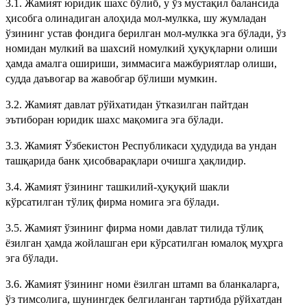
3.1. Жамият юридик шахс бўлиб, у ўз мустақил балансида
ҳисобга олинадиган алоҳида мол-мулкка, шу жумладан
ўзининг устав фондига берилган мол-мулкка эга бўлади, ўз
номидан мулкий ва шахсий номулкий ҳуқуқларни олиши
ҳамда амалга ошириши, зиммасига мажбуриятлар олиши,
судда даъвогар ва жавобгар бўлиши мумкин.
3.2. Жамият давлат рўйхатидан ўтказилган пайтдан
эътиборан юридик шахс мақомига эга бўлади.
3.3. Жамият Ўзбекистон Республикаси ҳудудида ва ундан
ташқарида банк ҳисобварақлари очишга ҳақлидир.
3.4. Жамият ўзининг ташкилий-ҳуқуқий шакли
кўрсатилган тўлиқ фирма номига эга бўлади.
3.5. Жамият ўзининг фирма номи давлат тилида тўлиқ
ёзилган ҳамда жойлашган ери кўрсатилган юмалоқ муҳрга
эга бўлади.
3.6. Жамият ўзининг номи ёзилган штамп ва бланкаларга,
ўз тимсолига, шунингдек белгиланган тартибда рўйхатдан