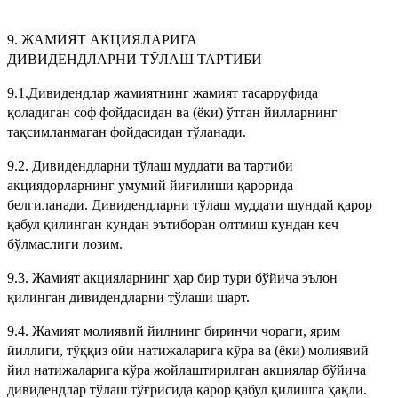
9. ЖАМИЯТ АКЦИЯЛАРИГА
ДИВИДЕНДЛАРНИ
ТЎЛАШ ТАРТИБИ
9.1.Дивидендлар жамиятнинг жамият тасарруфида
қоладиган соф фойдасидан ва (ёки) ўтган йилларнинг
тақсимланмаган фойдасидан тўланади.
9.2. Дивидендларни тўлаш муддати ва тартиби
акциядорларнинг умумий йиғилиши қарорида
белгиланади. Дивидендларни тўлаш муддати шундай қарор
қабул қилинган кундан эътиборан олтмиш кундан кеч
бўлмаслиги лозим.
9.3. Жамият акцияларнинг ҳар бир тури бўйича эълон
қилинган дивидендларни тўлаши шарт.
9.4. Жамият молиявий йилнинг биринчи чораги, ярим
йиллиги, тўққиз ойи натижаларига кўра ва (ёки) молиявий
йил натижаларига кўра жойлаштирилган акциялар бўйича
дивидендлар тўлаш тўғрисида қарор қабул қилишга ҳақли.