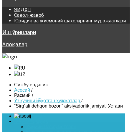
ЯИДҲП
Савол-жавоб
Юридик ва жисмоний шахсларнинг мурожаатлари
Иш ўринлари
Алоқалар
Сиз бу ердасиз:
Асосий
/
Расмий
/
Ўз кучини йўқотган ҳужжатлар
/
“Sirg’ali dehqon bozori” aksiyadorlik jamiyati Устави
Asosiy
Жамият ҳақида
Умумий маълумотлари
Бажариладиган ишлар ва курсатиладиган