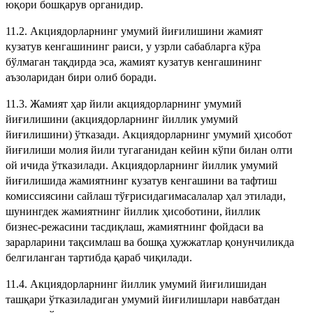
юқори бошқарув органидир.
11.2. Акциядорларнинг умумий йиғилишини жамият
кузатув кенгашининг раиси, у узрли сабабларга кўра
бўлмаган тақдирда эса, жамият кузатув кенгашининг
аъзоларидан бири олиб боради.
11.3. Жамият ҳар йили акциядорларнинг умумий
йиғилишини (акциядорларнинг йиллик умумий
йиғилишини) ўтказади. Акциядорларнинг умумий ҳисобот
йиғилиши молия йили тугаганидан кейин кўпи билан олти
ой ичида ўтказилади. Акциядорларнинг йиллик умумий
йиғилишида жамиятнинг кузатув кенгашини ва тафтиш
комиссиясини сайлаш тўғрисидагимасалалар ҳал этилади,
шунингдек жамиятнинг йиллик ҳисоботини, йиллик
бизнес-режасини тасдиқлаш, жамиятнинг фойдаси ва
зарарларини тақсимлаш ва бошқа ҳужжатлар қонунчиликда
белгиланган тартибда қараб чиқилади.
11.4. Акциядорларнинг йиллик умумий йиғилишидан
ташқари ўтказиладиган умумий йиғилишлари навбатдан