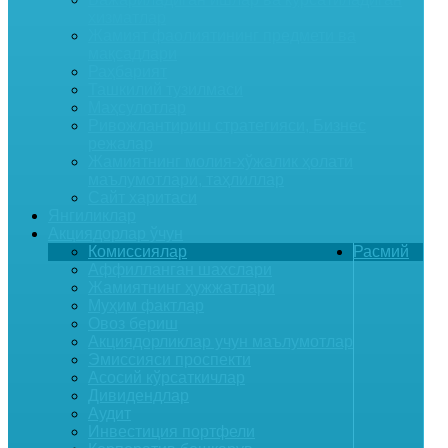
хизматлар
Жамият фаолиятининг предмети ва
мақсадлари
Раҳбарият
Ташкилий тузилмаси
Маҳсулотлар
Ривожлантириш стратегияси, Бизнес
режалар
Жамиятнинг молия-хўжалик ҳолати
маълумотлари, таҳлиллар
Сайт харитаси
Янгиликлар
Акциядорлар ўчун
Комиссиялар
Расмий
Аффилланган шахслари
Жамиятнинг ҳужжатлари
Муҳим фактлар
Овоз бериш
Акциядорликлар учун маълумотлар
Эмиссияси проспекти
Асосий кўрсаткичлар
Дивидендлар
Аудит
Инвестиция портфели