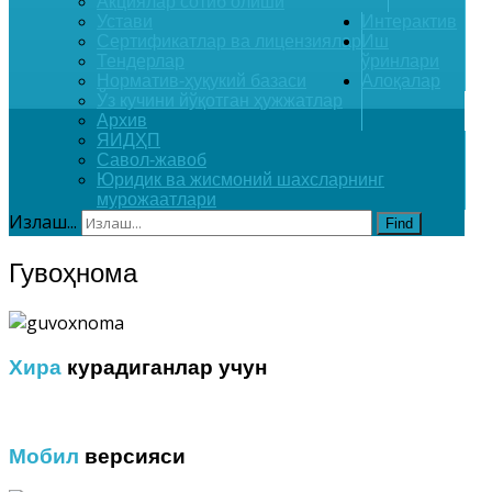
Акциялар сотиб олиши
Устави
Интерактив
Сертификатлар ва лицензиялар
Иш
Тендерлар
ўринлари
Норматив-ҳуқукий базаси
Алоқалар
Ўз кучини йўқотган ҳужжатлар
Архив
ЯИДҲП
Савол-жавоб
Юридик ва жисмоний шахсларнинг
мурожаатлари
Излаш...
Find
Гувоҳнома
Хира
курадиганлар учун
Мобил
версияси