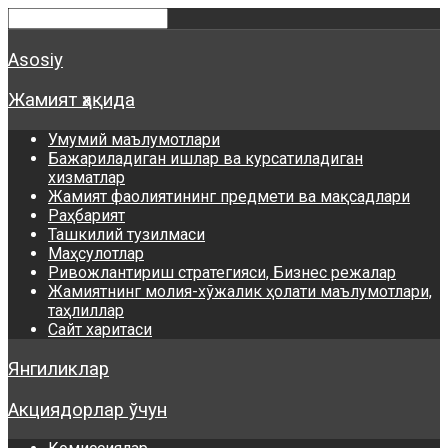
Asosiy
Жамият ҳақида
Умумий маълумотлари
Бажариладиган ишлар ва курсатиладиган
хизматлар
Жамият фаолиятининг предмети ва мақсадлари
Раҳбарият
Ташкилий тузилмаси
Маҳсулотлар
Ривожлантириш стратегияси, Бизнес режалар
Жамиятнинг молия-хўжалик ҳолати маълумотлари,
таҳлиллар
Сайт харитаси
Янгиликлар
Акциядорлар ўчун