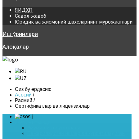
ЯИДҲП
Савол-жавоб
Юридик ва жисмоний шахсларнинг мурожаатлари
Иш ўринлари
Алоқалар
Сиз бу ердасиз:
Асосий
/
Расмий
/
Сертификатлар ва лицензиялар
Asosiy
Жамият ҳақида
Умумий маълумотлари
Бажариладиган ишлар ва курсатиладиган
хизматлар