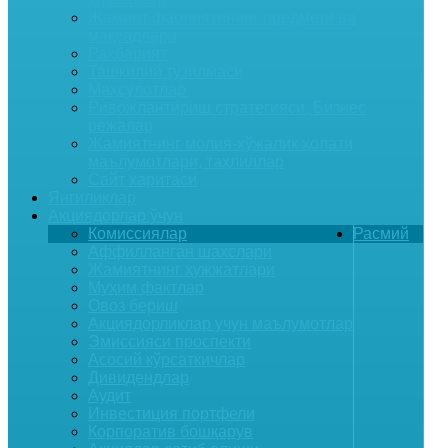
Жамият фаолиятининг предмети ва
мақсадлари
Раҳбарият
Ташкилий тузилмаси
Маҳсулотлар
Ривожлантириш стратегияси, Бизнес
режалар
Жамиятнинг молия-хўжалик ҳолати
маълумотлари, таҳлиллар
Сайт харитаси
Янгиликлар
Акциядорлар ўчун
Комиссиялар
Расмий
Аффилланган шахслари
Жамиятнинг ҳужжатлари
Муҳим фактлар
Овоз бериш
Акциядорликлар учун маълумотлар
Эмиссияси проспекти
Асосий кўрсаткичлар
Дивидендлар
Аудит
Инвестиция портфели
Корпоратив бошқарув