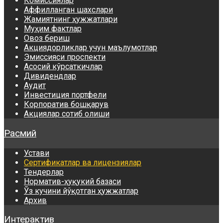
Комиссиялар
Аффилланган шахслари
Жамиятнинг ҳужжатлари
Муҳим фактлар
Овоз бериш
Акциядорликлар учун маълумотлар
Эмиссияси проспекти
Асосий кўрсаткичлар
Дивидендлар
Аудит
Инвестиция портфели
Корпоратив бошқарув
Акциялар сотиб олиши
Расмий
Устави
Сертификатлар ва лицензиялар
Тендерлар
Норматив-ҳуқукий базаси
Ўз кучини йўқотган ҳужжатлар
Архив
Интерактив