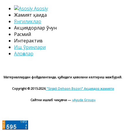
Asosiy
Жамият ҳақида
Янгиликлар
Акциядорлар ўчун
Расмий
Интерактив
Иш ўринлари
Алоқалар
Материаллардан фойдаланганда, қуйидаги ҳаволани келтириш мажбурий.
Copyright © 2015-2026
"Sirgali Dehqon Bozori"
Акциядор жамияти
Сайтни ишлаб чиқувчи —
«Ayuda Group»