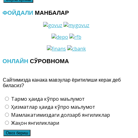
ФОЙДАЛИ
МАНБАЛАР
ОНЛАЙН
СЎРОВНОМА
Сайтимизда канака мавзулар ёритилиши керак деб
биласиз?
Тармоқ ҳақида кўпроқ маълумот
Ҳизматлар ҳақида кўпроқ маълумот
Мамлакатимиздаги долзарб янгиликлар
Жаҳон янгиликлари