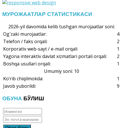
МУРОЖААТЛАР СТАТИСТИКАСИ
2026-yil davomida kelib tushgan murojaatlar soni:
Og`zaki murojaatlar:
4
Telefon / faks orqali:
2
Korporativ web-sayt / e-mail orqali
1
Yagona interaktiv davlat xizmatlari portali orqali:
2
Boshqa usullari orqali:
1
Umumiy soni: 10
Ko’rib chiqilmokda:
1
Javob yuborildi:
9
ОБУНА
БЎЛИШ