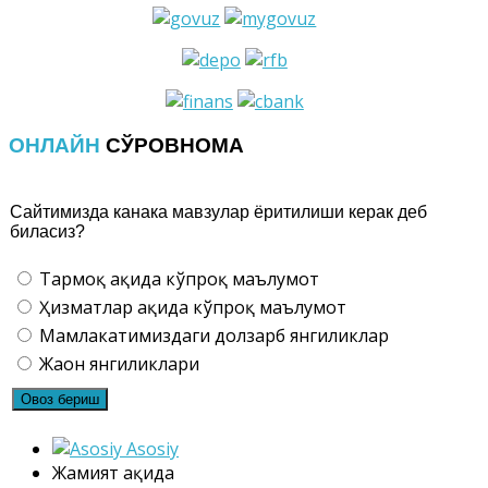
ОНЛАЙН
СЎРОВНОМА
Сайтимизда канака мавзулар ёритилиши керак деб
биласиз?
Тармоқ ҳақида кўпроқ маълумот
Ҳизматлар ҳақида кўпроқ маълумот
Мамлакатимиздаги долзарб янгиликлар
Жаҳон янгиликлари
Asosiy
Жамият ҳақида