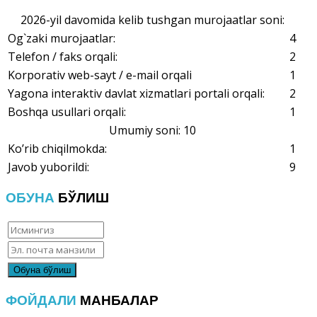
2026-yil davomida kelib tushgan murojaatlar soni:
Og`zaki murojaatlar:
4
Telefon / faks orqali:
2
Korporativ web-sayt / e-mail orqali
1
Yagona interaktiv davlat xizmatlari portali orqali:
2
Boshqa usullari orqali:
1
Umumiy soni: 10
Ko’rib chiqilmokda:
1
Javob yuborildi:
9
ОБУНА
БЎЛИШ
ФОЙДАЛИ
МАНБАЛАР