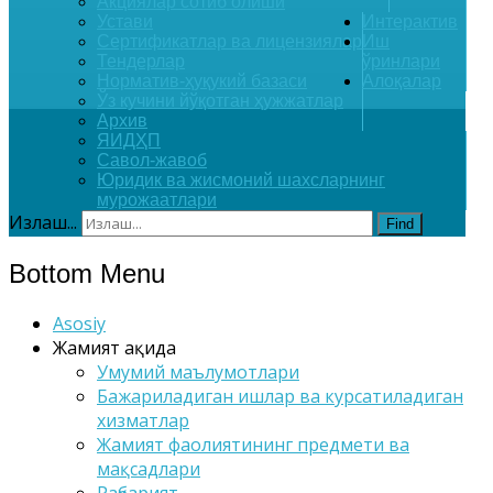
Акциялар сотиб олиши
Устави
Интерактив
Сертификатлар ва лицензиялар
Иш
Тендерлар
ўринлари
Норматив-ҳуқукий базаси
Алоқалар
Ўз кучини йўқотган ҳужжатлар
Архив
ЯИДҲП
Савол-жавоб
Юридик ва жисмоний шахсларнинг
мурожаатлари
Излаш...
Find
Bottom Menu
Asosiy
Жамият ҳақида
Умумий маълумотлари
Бажариладиган ишлар ва курсатиладиган
хизматлар
Жамият фаолиятининг предмети ва
мақсадлари