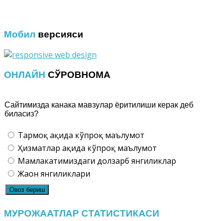
Мобил
версияси
ОНЛАЙН
СЎРОВНОМА
Сайтимизда канака мавзулар ёритилиши керак деб
биласиз?
Тармоқ ҳақида кўпроқ маълумот
Ҳизматлар ҳақида кўпроқ маълумот
Мамлакатимиздаги долзарб янгиликлар
Жаҳон янгиликлари
МУРОЖААТЛАР СТАТИСТИКАСИ