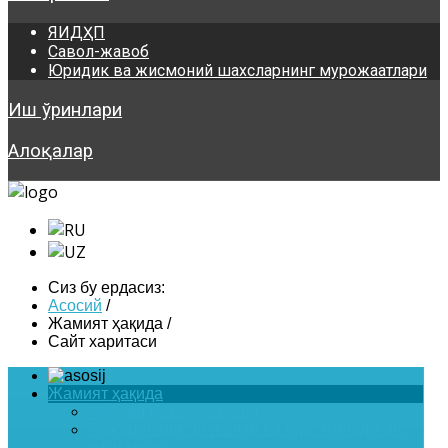
ЯИДҲП
Савол-жавоб
Юридик ва жисмоний шахсларнинг мурожаатлари
Иш ўринлари
Алоқалар
Сиз бу ердасиз:
Асосий
/
Жамият ҳақида
/
Сайт харитаси
Asosiy
Жамият ҳақида
Умумий маълумотлари
Бажариладиган ишлар ва курсатиладиган
хизматлар