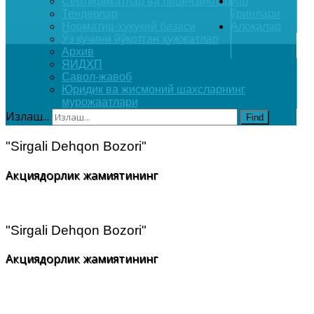
Сертификатлар ва лицензиялар
Иш
Тендерлар
ўринлари
Норматив-ҳуқукий базаси
Алоқалар
Ўз кучини йўқотган ҳужжатлар
Архив
ЯИДҲП
Савол-жавоб
Юридик ва жисмоний шахсларнинг
мурожаатлари
Излаш...
Find
"Sirgali Dehqon Bozori"
Акциядорлик жамиятининг
"Sirgali Dehqon Bozori"
Акциядорлик жамиятининг