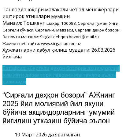
Танловда юқори малакали чет эл менежерлари
иштирок этишлари мумкин.
Манзил: Тошкент
шаҳар, 100088, Сергели туман, Янги
Сергели кўчаси, Сергели-6 мавзеси, Сергели деқон бозори.
Эл.почта манзили: Sirg’ali.dehqon bozori @ mail.ru.
Жамият веб-сайти: www.sirgali-bozori.uz
Ҳужжатларни қабул қилиш муддати: 26.03.2026
йилгача
Батафсил: «Сергели деҳқон бозори» акциядорлик
жамияти директори лавозимига танлов эълон
қилинади
“Сирғали деҳқон бозори” АЖнинг
2025 йил молиявий йил якуни
бўйича акциядорларнинг умумий
йиғилиш утказиш бўйича эълон
10 Март 2026 да яратилган