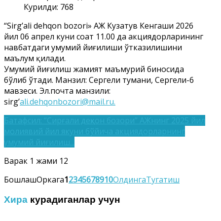
Курилди: 768
“Sirg’ali dehqon bozori» АЖ Кузатув Кенгаши 2026
йил 06 апрел куни соат 11.00 да акциядорларининг
навбатдаги умумий йиғилиши ўтказилишини
маълум қилади.
Умумий йиғилиш жамият маъмурий биносида
бўлиб ўтади. Манзил: Сергели тумани, Сергели-6
мавзеси. Эл.почта манзили:
sirg’
ali.dehqonbozori@mail.ru
.
Батафсил: “Сирғали деҳқон бозори” АЖнинг 2025 йил
молиявий йил якуни бўйича акциядорларнинг
умумий йиғилиш...
Варак 1 жами 12
Бошлаш
Оркага
1
2
3
4
5
6
7
8
9
10
Олдинга
Тугатиш
Хира
курадиганлар учун