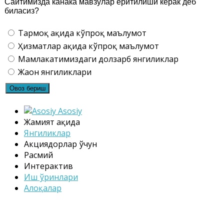
Сайтимизда канака мавзулар ёритилиши керак деб
биласиз?
Тармоқ ҳақида кўпроқ маълумот
Ҳизматлар ҳақида кўпроқ маълумот
Мамлакатимиздаги долзарб янгиликлар
Жаҳон янгиликлари
Asosiy
Жамият ҳақида
Янгиликлар
Акциядорлар ўчун
Расмий
Интерактив
Иш ўринлари
Алоқалар