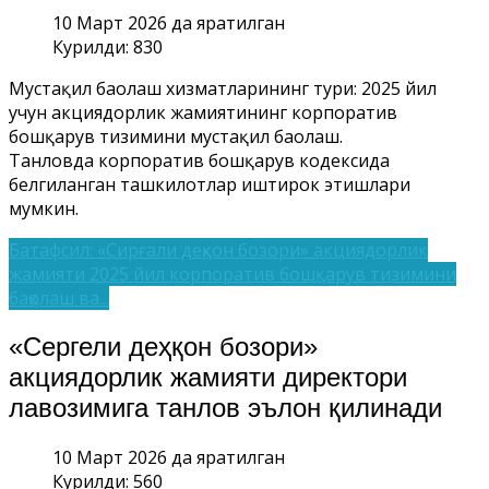
10 Март 2026 да яратилган
Курилди: 830
Мустақил баҳолаш хизматларининг тури: 2025 йил
учун акциядорлик жамиятининг корпоратив
бошқарув тизимини мустақил баҳолаш.
Танловда корпоратив бошқарув кодексида
белгиланган ташкилотлар иштирок этишлари
мумкин.
Батафсил: «Сирғали деҳқон бозори» акциядорлик
жамияти 2025 йил корпоратив бошқарув тизимини
баҳолаш ва...
«Сергели деҳқон бозори»
акциядорлик жамияти директори
лавозимига танлов эълон қилинади
10 Март 2026 да яратилган
Курилди: 560