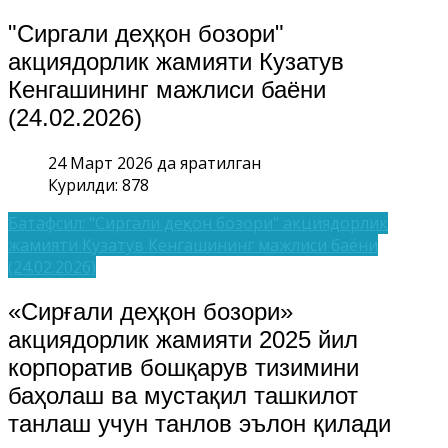
"Сиргали деҳқон бозори"
акциядорлик жамияти Кузатув
Кенгашининг мажлиси баёни
(24.02.2026)
24 Март 2026 да яратилган
Курилди: 878
Батафсил: "Сиргали деҳқон бозори" акциядорлик
жамияти Кузатув Кенгашининг мажлиси баёни
(24.02.2026)
«Сирғали деҳқон бозори»
акциядорлик жамияти 2025 йил
корпоратив бошқарув тизимини
баҳолаш ва мустақил ташкилот
танлаш учун танлов эълон қилади