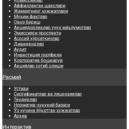
Комиссиялар
Аффилланган шахслари
Жамиятнинг ҳужжатлари
Муҳим фактлар
Овоз бериш
Акциядорликлар учун маълумотлар
Эмиссияси проспекти
Асосий кўрсаткичлар
Дивидендлар
Аудит
Инвестиция портфели
Корпоратив бошқарув
Акциялар сотиб олиши
Расмий
Устави
Сертификатлар ва лицензиялар
Тендерлар
Норматив-ҳуқукий базаси
Ўз кучини йўқотган ҳужжатлар
Архив
Интерактив