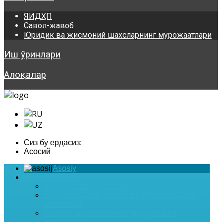
ЯИДҲП
Савол-жавоб
Юридик ва жисмоний шахсларнинг мурожаатлари
Иш ўринлари
Алоқалар
Сиз бу ердасиз:
Асосий
Asosiy
Жамият ҳақида
Умумий маълумотлари
Бажариладиган ишлар ва курсатиладиган
хизматлар
Жамият фаолиятининг предмети ва
мақсадлари