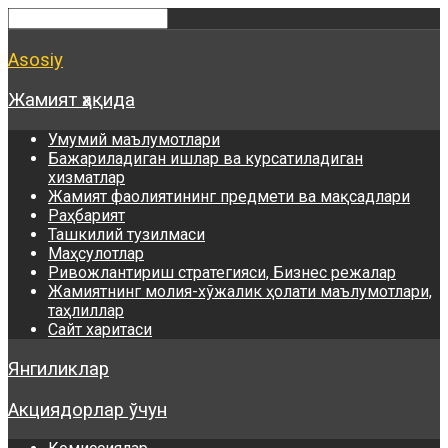
Asosiy
Жамият ҳақида
Умумий маълумотлари
Бажариладиган ишлар ва курсатиладиган
хизматлар
Жамият фаолиятининг предмети ва мақсадлари
Раҳбарият
Ташкилий тузилмаси
Маҳсулотлар
Ривожлантириш стратегияси, Бизнес режалар
Жамиятнинг молия-хўжалик ҳолати маълумотлари,
таҳлиллар
Сайт харитаси
Янгиликлар
Акциядорлар ўчун