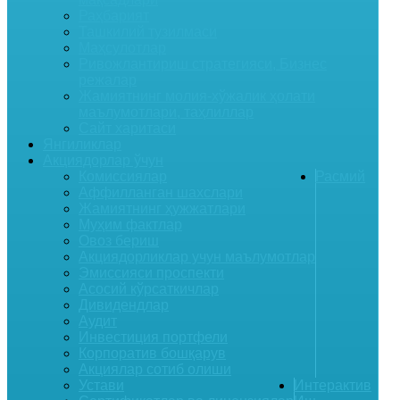
Раҳбарият
Ташкилий тузилмаси
Маҳсулотлар
Ривожлантириш стратегияси, Бизнес
режалар
Жамиятнинг молия-хўжалик ҳолати
маълумотлари, таҳлиллар
Сайт харитаси
Янгиликлар
Акциядорлар ўчун
Комиссиялар
Расмий
Аффилланган шахслари
Жамиятнинг ҳужжатлари
Муҳим фактлар
Овоз бериш
Акциядорликлар учун маълумотлар
Эмиссияси проспекти
Асосий кўрсаткичлар
Дивидендлар
Аудит
Инвестиция портфели
Корпоратив бошқарув
Акциялар сотиб олиши
Устави
Интерактив