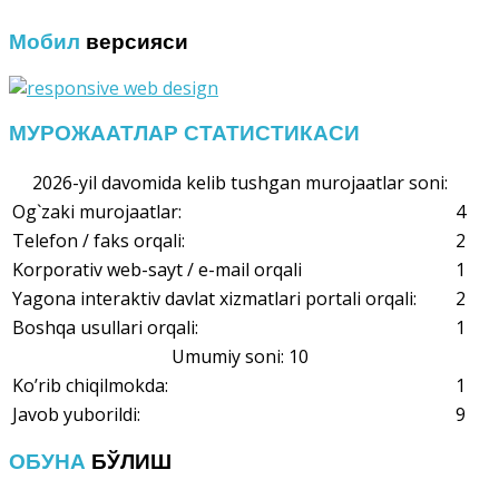
Мобил
версияси
МУРОЖААТЛАР СТАТИСТИКАСИ
2026-yil davomida kelib tushgan murojaatlar soni:
Og`zaki murojaatlar:
4
Telefon / faks orqali:
2
Korporativ web-sayt / e-mail orqali
1
Yagona interaktiv davlat xizmatlari portali orqali:
2
Boshqa usullari orqali:
1
Umumiy soni: 10
Ko’rib chiqilmokda:
1
Javob yuborildi:
9
ОБУНА
БЎЛИШ