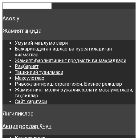
Asosiy
Жамият ҳақида
Умумий маълумотлари
Бажариладиган ишлар ва курсатиладиган
хизматлар
Жамият фаолиятининг предмети ва мақсадлари
Раҳбарият
Ташкилий тузилмаси
Маҳсулотлар
Ривожлантириш стратегияси, Бизнес режалар
Жамиятнинг молия-хўжалик ҳолати маълумотлари,
таҳлиллар
Сайт харитаси
Янгиликлар
Акциядорлар ўчун