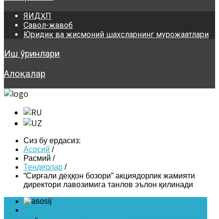
ЯИДҲП
Савол-жавоб
Юридик ва жисмоний шахсларнинг мурожаатлари
Иш ўринлари
Алоқалар
Сиз бу ердасиз:
Асосий
/
Расмий
/
Тендерлар
/
“Сирғали деҳқон бозори” акциядорлик жамияти
директори лавозимига танлов эълон қилинади
Asosiy
Жамият ҳақида
Умумий маълумотлари