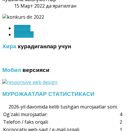
15 Март 2022 да яратилган
Оркага
Олдинга
Хира
курадиганлар учун
Мобил
версияси
МУРОЖААТЛАР СТАТИСТИКАСИ
2026-yil davomida kelib tushgan murojaatlar soni:
Og`zaki murojaatlar:
4
Telefon / faks orqali:
2
Korporativ web-sayt / e-mail orqali
1