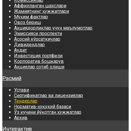
Комиссиялар
Аффилланган шахслари
Жамиятнинг ҳужжатлари
Муҳим фактлар
Овоз бериш
Акциядорликлар учун маълумотлар
Эмиссияси проспекти
Асосий кўрсаткичлар
Дивидендлар
Аудит
Инвестиция портфели
Корпоратив бошқарув
Акциялар сотиб олиши
Расмий
Устави
Сертификатлар ва лицензиялар
Тендерлар
Норматив-ҳуқукий базаси
Ўз кучини йўқотган ҳужжатлар
Архив
Интерактив