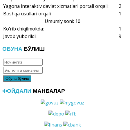
Yagona interaktiv davlat xizmatlari portali orqali:
2
Boshqa usullari orqali:
1
Umumiy soni: 10
Ko’rib chiqilmokda:
1
Javob yuborildi:
9
ОБУНА
БЎЛИШ
ФОЙДАЛИ
МАНБАЛАР