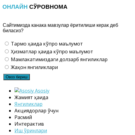
ОНЛАЙН
СЎРОВНОМА
Сайтимизда канака мавзулар ёритилиши керак деб
биласиз?
Тармоқ ҳақида кўпроқ маълумот
Ҳизматлар ҳақида кўпроқ маълумот
Мамлакатимиздаги долзарб янгиликлар
Жаҳон янгиликлари
Asosiy
Жамият ҳақида
Янгиликлар
Акциядорлар ўчун
Расмий
Интерактив
Иш ўринлари