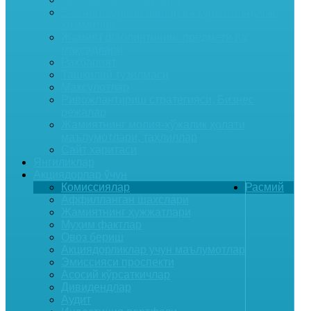
Бажариладиган ишлар ва курсатиладиган
хизматлар
Жамият фаолиятининг предмети ва
мақсадлари
Раҳбарият
Ташкилий тузилмаси
Маҳсулотлар
Ривожлантириш стратегияси, Бизнес
режалар
Жамиятнинг молия-хўжалик ҳолати
маълумотлари, таҳлиллар
Сайт харитаси
Янгиликлар
Акциядорлар ўчун
Комиссиялар
Расмий
Аффилланган шахслари
Жамиятнинг ҳужжатлари
Муҳим фактлар
Овоз бериш
Акциядорликлар учун маълумотлар
Эмиссияси проспекти
Асосий кўрсаткичлар
Дивидендлар
Аудит