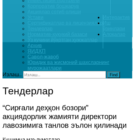
Инвестиция портфели
Корпоратив бошқарув
Акциялар сотиб олиши
Устави
Интерактив
Сертификатлар ва лицензиялар
Иш
Тендерлар
ўринлари
Норматив-ҳуқукий базаси
Алоқалар
Ўз кучини йўқотган ҳужжатлар
Архив
ЯИДҲП
Савол-жавоб
Юридик ва жисмоний шахсларнинг
мурожаатлари
Излаш...
Find
Тендерлар
“Сирғали деҳқон бозори”
акциядорлик жамияти директори
лавозимига танлов эълон қилинади
Кушимча маълумотлар