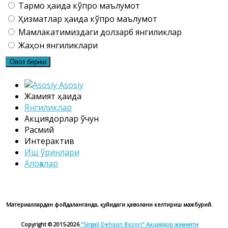
Тармоқ ҳақида кўпроқ маълумот
Ҳизматлар ҳақида кўпроқ маълумот
Мамлакатимиздаги долзарб янгиликлар
Жаҳон янгиликлари
Asosiy
Жамият ҳақида
Янгиликлар
Акциядорлар ўчун
Расмий
Интерактив
Иш ўринлари
Алоқалар
Материаллардан фойдаланганда, қуйидаги ҳаволани келтириш мажбурий.
Copyright © 2015-2026
"Sirgali Dehqon Bozori"
Акциядор жамияти