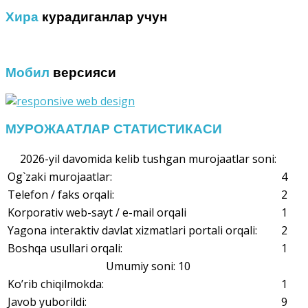
Хира
курадиганлар учун
Мобил
версияси
МУРОЖААТЛАР СТАТИСТИКАСИ
2026-yil davomida kelib tushgan murojaatlar soni:
Og`zaki murojaatlar:
4
Telefon / faks orqali:
2
Korporativ web-sayt / e-mail orqali
1
Yagona interaktiv davlat xizmatlari portali orqali:
2
Boshqa usullari orqali:
1
Umumiy soni: 10
Ko’rib chiqilmokda:
1
Javob yuborildi:
9