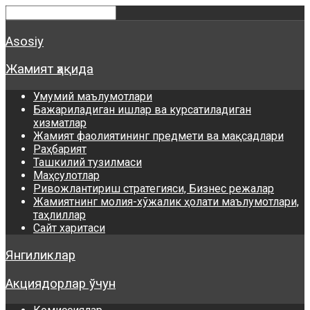
Asosiy
Жамият ҳақида
Умумий маълумотлари
Бажариладиган ишлар ва курсатиладиган
хизматлар
Жамият фаолиятининг предмети ва мақсадлари
Раҳбарият
Ташкилий тузилмаси
Маҳсулотлар
Ривожлантириш стратегияси, Бизнес режалар
Жамиятнинг молия-хўжалик ҳолати маълумотлари,
таҳлиллар
Сайт харитаси
Янгиликлар
Акциядорлар ўчун