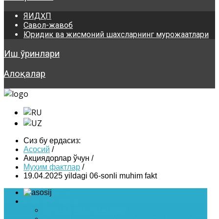
ЯИДҲП
Савол-жавоб
Юридик ва жисмоний шахсларнинг мурожаатлари
Иш ўринлари
Алоқалар
Сиз бу ердасиз:
Асосий
/
Акциядорлар ўчун
/
Муҳим фактлар
/
19.04.2025 yildagi 06-sonli muhim fakt
Asosiy
Жамият ҳақида
Умумий маълумотлари
Бажариладиган ишлар ва курсатиладиган