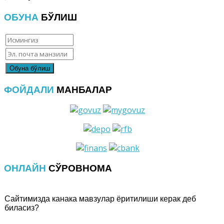
ОБУНА
БЎЛИШ
ФОЙДАЛИ
МАНБАЛАР
ОНЛАЙН
СЎРОВНОМА
Сайтимизда канака мавзулар ёритилиши керак деб
биласиз?