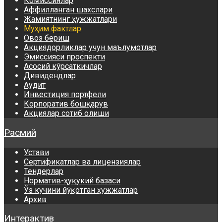
Комиссиялар
Аффилланган шахслари
Жамиятнинг ҳужжатлари
Муҳим фактлар
Овоз бериш
Акциядорликлар учун маълумотлар
Эмиссияси проспекти
Асосий кўрсаткичлар
Дивидендлар
Аудит
Инвестиция портфели
Корпоратив бошқарув
Акциялар сотиб олиши
Расмий
Устави
Сертификатлар ва лицензиялар
Тендерлар
Норматив-ҳуқукий базаси
Ўз кучини йўқотган ҳужжатлар
Архив
Интерактив