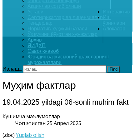
Корпоратив бошқарув
Акциялар сотиб олиши
Устави
Интерактив
Сертификатлар ва лицензиялар
Иш
Тендерлар
ўринлари
Норматив-ҳуқукий базаси
Алоқалар
Ўз кучини йўқотган ҳужжатлар
Архив
ЯИДҲП
Савол-жавоб
Юридик ва жисмоний шахсларнинг
мурожаатлари
Излаш...
Find
Муҳим фактлар
19.04.2025 yildagi 06-sonli muhim fakt
Кушимча маълумотлар
Чоп этилган 25 Апрел 2025
(.doc)
Yuqlab olish