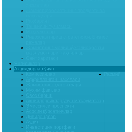
хизматлар
Жамият фаолиятининг предмети ва
мақсадлари
Раҳбарият
Ташкилий тузилмаси
Маҳсулотлар
Ривожлантириш стратегияси, Бизнес
режалар
Жамиятнинг молия-хўжалик ҳолати
маълумотлари, таҳлиллар
Сайт харитаси
Янгиликлар
Акциядорлар ўчун
Комиссиялар
Расмий
Аффилланган шахслари
Жамиятнинг ҳужжатлари
Муҳим фактлар
Овоз бериш
Акциядорликлар учун маълумотлар
Эмиссияси проспекти
Асосий кўрсаткичлар
Дивидендлар
Аудит
Инвестиция портфели