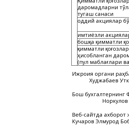
имматли
о
озлар
Қ
қ
ғ
даромадларни тў
тугаш санаси
оддий акциялар бў
имтиёзли акциялар
бош
а
имматли
о
қ
қ
қ
имматли
о
озлар
қ
қ
ғ
исобланган даро
ҳ
(пул мабла
лари в
ғ
Ижроия органи ра
б
ҳ
Худжабаев Уткир
‎Бош бухг
Норкулов В
‎Веб-сайтда ахборо
Кучаров Элмурод Бо