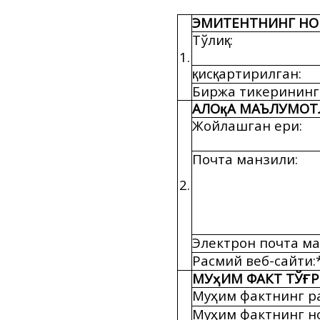
ЭМИТЕНТНИНГ Н
Тўли
:
қ
1.
ис
артирилган:
қ
қ
Биржа тикерининг
АЛО
А МАЪЛУМОТ
қ
Жойлашган ери:
Почта манзили:
2.
Электрон почта ма
Расмий веб-сайти:
МУ
ИМ ФАКТ ТЎ
Р
ҳ
Ғ
Му
им фактнинг р
ҳ
Му
им фактнинг н
ҳ