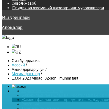
Савол-жавоб
Юридик ва жисмоний шахсларнинг мурожаатлари
Иш ўринлари
Алоқалар
Сиз бу ердасиз:
Асосий
/
Акциядорлар ўчун
/
Муҳим фактлар
/
13.04.2023 yildagi 32-sonli muhim fakt
Asosiy
Умумий маълумотлари
Бажариладиган ишлар ва курсатиладиган хизм
Жамият фаолиятининг предмети ва мақсадлар
Раҳбарият
Ташкилий тузилмаси