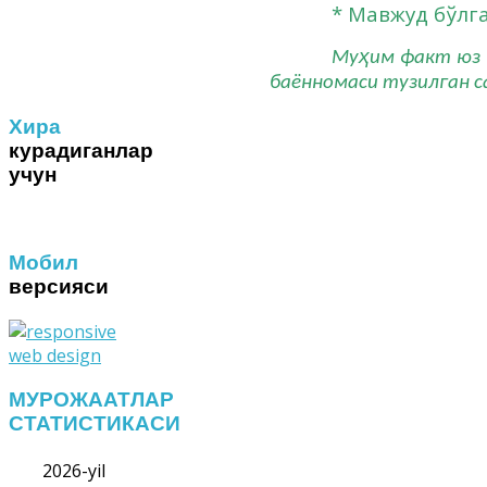
* Мавжуд бўлг
ҳ
Му
им факт юз 
баённомаси тузилган 
Хира
курадиганлар
учун
Мобил
версияси
МУРОЖААТЛАР
СТАТИСТИКАСИ
2026-yil