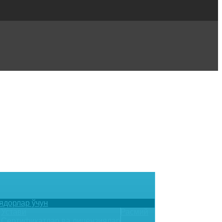
ядорлар ўчун
Устави
Расмий
Сертификатлар ва лицензиялар