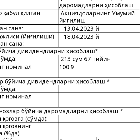
дар
омадларни
исоблаш
ҳ
р
абул
илган
Акциядоларнинг Умумий
қ
қ
йигилиш
ан сана:
13
.04.202
3
й
ажлиси (йи
илиши)
18
.04.202
3
й
ғ
ан сана:
ўйича дивидендларни
исоблаш*
ҳ
сўмда:
2
13
сум
67
тийин
нг номинал
100.9
р бўйича дивидендларни
исоблаш *
ҳ
сўмда:
нг номинал
о
озлар бўйича даромадларни
исоблаш *
ғ
ҳ
и
о
озга (сўмда):
қ
ғ
и
о
ознинг
қ
ғ
 (%да):