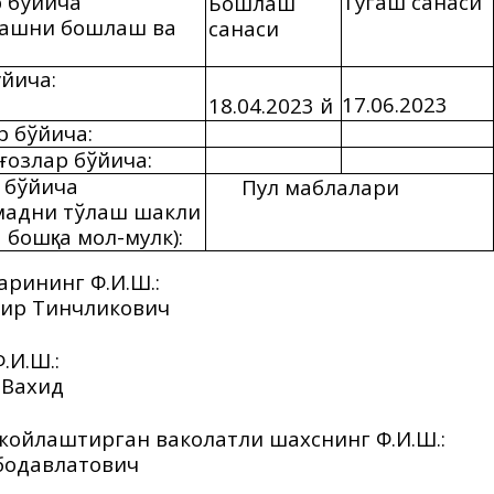
 бўйича
Тугаш санаси
Бошлаш
лашни бошлаш ва
санаси
йича:
1
7
.06.202
3
1
8
.04.202
3
й
 бўйича:
озлар бўйича:
ғ
 бўйи
ча
Пул мабла
лари
мадни тўлаш шакли
а бош
а мол-мулк):
қ
арининг Ф.И.Ш.:
 Тинчликович
алтернинг Ф.И.Ш.:
ахид
т жойлаштирган ваколатли шахснинг Ф.И.Ш.:‎
бодавлатович