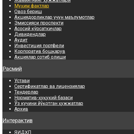
Жамиятнинг ҳужжатлари
Муҳим фактлар
Овоз бериш
Акциядорликлар учун маълумотлар
Эмиссияси проспекти
Асосий кўрсаткичлар
Дивидендлар
Аудит
Инвестиция портфели
Корпоратив бошқарув
Акциялар сотиб олиши
Расмий
Устави
Сертификатлар ва лицензиялар
Тендерлар
Норматив-ҳуқукий базаси
Ўз кучини йўқотган ҳужжатлар
Архив
Интерактив
ЯИДҲП