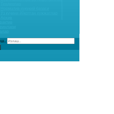
Тендерлар
Норматив-ҳуқукий базаси
Ўз кучини йўқотган ҳужжатлар
Архив
рактив
ринлари
алар
ш...