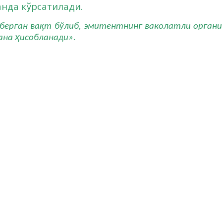
анда кўрсатилади.
қ
берган ва
т бўлиб, эмитентнинг ваколатли органи
ҳ
сана
исобланади».