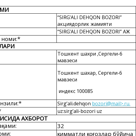
ОМИ
“SIRG’ALI DEHQON BOZORI”
акциядорлик жамияти
“SIRG’ALI DEHQON BOZORI” АЖ
 номи:*
ЛАРИ
Тошкент шахри ,Сергели-6
мавзеси
Тошкент шахар, Сергели-6
мавзеси
индекс 100085
нзили:*
Sirg’ali.dehqon
bozori@mail>.ru.
*
uz:sirg’ali-bozori uz
ИСИДА АХБОРОТ
а
ами:
32
қ
оми:
имматли
о
озлар бўйича
қ
қ
ғ