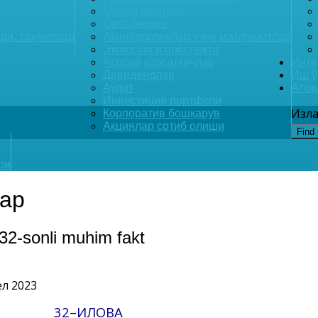
Муҳим фактлар
Овоз бериш
ри, таҳлиллар
Акциядорликлар учун маълумотлар
Эмиссияси проспекти
Асосий кўрсаткичлар
Инте
Дивидендлар
Иш ў
Аудит
Алоқ
Инвестиция портфели
Изла
Корпоратив бошқарув
Акциялар сотиб олиши
Find
ри
ар
 32-sonli muhim fakt
ел 2023
32–ИЛОВА