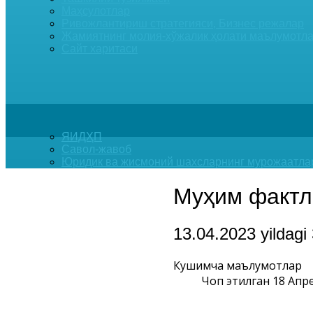
Маҳсулотлар
Ривожлантириш стратегияси, Бизнес режалар
Жамиятнинг молия-хўжалик ҳолати маълумотла
Сайт харитаси
ЯИДҲП
Савол-жавоб
Юридик ва жисмоний шахсларнинг мурожаатла
Муҳим фактл
13.04.2023 yildagi
Кушимча маълумотлар
Чоп этилган 18 Апр