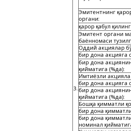
Эмитентнинг
аро
қ
органи:
арор
абул
илинг
қ
қ
қ
Эмитент органи м
баённомаси тузилг
Оддий акциялар б
бир дона акцияга 
бир дона акцияни
ийматига (%да):
қ
Имтиёзли акцияла
бир дона акцияга 
3.
бир дона акцияни
ийматига (%да):
қ
Бош
а
имматли
қ
қ
қ
бир дона
имматл
қ
бир дона
имматл
қ
номинал
ийматига
қ