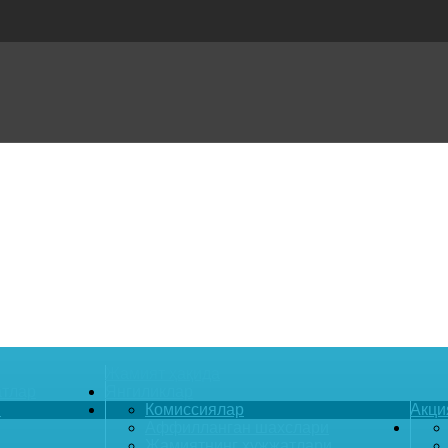
Жамият ҳақида
атлар
Янгиликлар
и
Комиссиялар
Акци
Аффилланган шахслари
Жамиятнинг ҳужжатлари