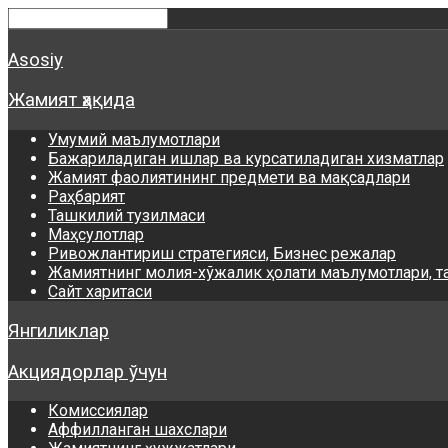
Asosiy
Жамият ҳақида
Умумий маълумотлари
Бажариладиган ишлар ва курсатиладиган хизматлар
Жамият фаолиятининг предмети ва мақсадлари
Раҳбарият
Ташкилий тузилмаси
Маҳсулотлар
Ривожлантириш стратегияси, Бизнес режалар
Жамиятнинг молия-хўжалик ҳолати маълумотлари, т
Сайт харитаси
Янгиликлар
Акциядорлар ўчун
Комиссиялар
Аффилланган шахслари