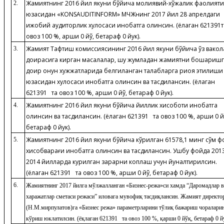
Жамиятнинг 2016 йил якуни бўйича молиявий-хўжалик фаолият
2.
юзасидан «KONSAUDITINFORM» МЧЖнинг 2017 йил 28 апрелдаги
ижобий аудиторлик хулосаси инобатга олинсин. (ёқлаган 621391т
овоз 100 %, қарши 0 йўқ, бетараф 0 йук).
Жамият Тафтиш комиссиясининг 2016 йил якуни бўйича ўз вакол
3.
доирасига кирган масалалар, шу жумладан жамиятни бошқариш
доир қонун хужжатларида белгиланган талабларга риоя этилиши
юзасидан хулосаси инобатга олинсин ва тасдиқлансин. (ёқлаган
621391 та овоз 100 %, қарши 0 йўқ, бетараф 0 йук).
Жамиятнинг 2016 йил якуни бўйича йиллик хисоботи инобатга
4.
олинсин ва тасдиқлансин. (ёқлаган 621391 та овоз 100 %, қарши 0 йў
бетараф 0 йук).
Жамиятнинг 2016 йил якуни бўйича кўрилган 61578,1 минг сўм 
5.
хисобварағи инобатга олинсин ва тасдиқлансин. Ушбу фойда 201
2014 йилларда курилган зарарни коплаш учун йуналтирилсин.
(ёқлаган 621391 та овоз 100 %, қарши 0 йўқ, бетараф 0 йук).
6.
Жамиятнинг 2017 йилга мўлжалланган «Бизнес-режа»си хамда “Даромадлар в
харажатлар сметаси режаси” иловага мувофиқ тасдиқлансин. Жамият директо
(Н.М.мирпулатов)га «Бизнес режа» параметрларини тўлиқ бажариш чоралари
кўриш юклатилсин. (ёқлаган 621391 та овоз 100 %, қарши 0 йўқ, бетараф 0 й