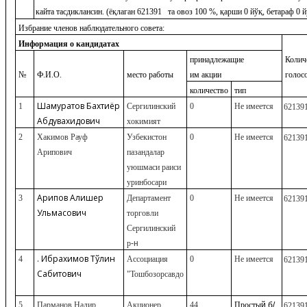
кайта тасдиклансин. (ёқлаган 621391 та овоз 100 %, қарши 0 йўқ, бетараф 0 й
Избрание членов наблюдательного совета:
Информация о кандидатах
принадлежащие
Колич
№
Ф.И.О.
место работы
им акции
голос
количество
тип
Шамуратов Бахтиёр
1
Сергилин
ский
0
Не имеется
62139
Абдувахидович
хокимият
2
Хакимов Рауф
Узбекистон
0
Не имеется
62139
Арипович
пазандалар
уюшмаси раиси
уринбосари
Арипов
Алишер
3
Департамент
0
Не имеется
62139
Ульмасович
торговли
Сергилинский
р
-н
.
Ибрахимов Тўлқин
4
Ассоциация
0
Не имеется
62139
Сабитович
"Тошбозорсавдо
5.
Парманов Надир
Акционер
44
Прост
ы
й б/
62139