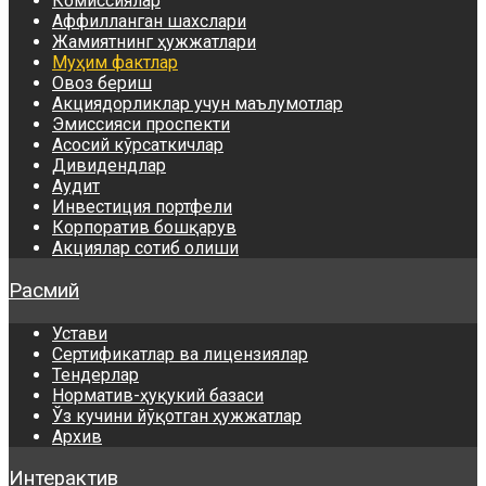
Комиссиялар
Аффилланган шахслари
Жамиятнинг ҳужжатлари
Муҳим фактлар
Овоз бериш
Акциядорликлар учун маълумотлар
Эмиссияси проспекти
Асосий кўрсаткичлар
Дивидендлар
Аудит
Инвестиция портфели
Корпоратив бошқарув
Акциялар сотиб олиши
Расмий
Устави
Сертификатлар ва лицензиялар
Тендерлар
Норматив-ҳуқукий базаси
Ўз кучини йўқотган ҳужжатлар
Архив
Интерактив