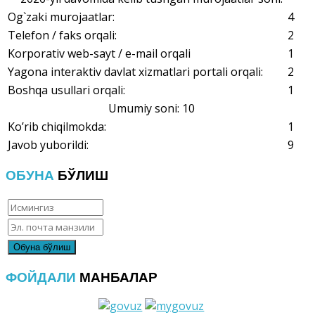
Og`zaki murojaatlar:
4
Telefon / faks orqali:
2
Korporativ web-sayt / e-mail orqali
1
Yagona interaktiv davlat xizmatlari portali orqali:
2
Boshqa usullari orqali:
1
Umumiy soni: 10
Ko’rib chiqilmokda:
1
Javob yuborildi:
9
ОБУНА
БЎЛИШ
ФОЙДАЛИ
МАНБАЛАР