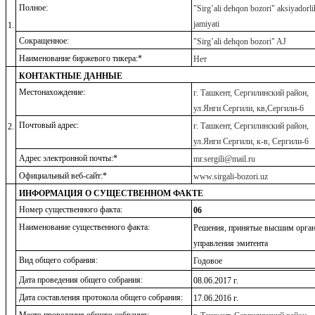
Полное:
"
Sirg
’
ali
dehqon
bozori
"
aksiyadorli
jamiyati
1.
Сокращенное:
"Sirg’ali dehqon bozori" AJ
Наименование биржевого тикера:*
Нет
КОНТАКТНЫЕ ДАННЫЕ
Местонахождение:
г. Ташкент, Сергилинский район,
ул.Янги Сергили, кв,Сергили-6
Почтовый адрес:
г. Ташкент, Сергилинский район,
2.
ул.Янги Сергили, к-в, Сергили-6
Адрес электронной почты:*
mr.sergili
@mail.ru
Официальный веб-сайт:*
www.
sirgali
-bozori.uz
ИНФОРМАЦИЯ О СУЩЕСТВЕННОМ ФАКТЕ
Номер существенного факта:
06
Наименование существенного факта:
Решения, принятые высшим орга
управления эмитента
Вид общего собрания:
Годовое
Дата проведения общего собрания:
08
.06.201
7
г.
Дата составления протокола общего собрания:
17
.06.2016 г.