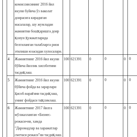
комиссиясининг
2016 йил
якуни буйича
ўз ваколат
доирасига кирадиган
масалалар, шу жумладан
қ
жамиятни бош
аришга доир
қ
ҳ
онун
ужжатларида
белгиланган талабларга риоя
этилиши юзасидан хулосалари.
0
0
4
Жамиятнинг 2016 йил якуни
100
621391
0
0
бўйича йиллик хисоботини
қ
тасди
лаш.
0
0
5
Жамиятнинг 2016 йил якуни
100
621391
0
0
бўйича фойда ва зарарлари
ҳ
ғ
қ
исоб-вара
ини тасди
лаш,
қ
унинг фойдаси та
симлаш.
0
0
6
Жамиятнинг 2017 йилга
100
621391
0
0
мўлжалланган «Бизнес-
режаси»ни, хамда
“Даромадлар ва харажатлар
қ
сметаси режаси”ни тасди
лаш.