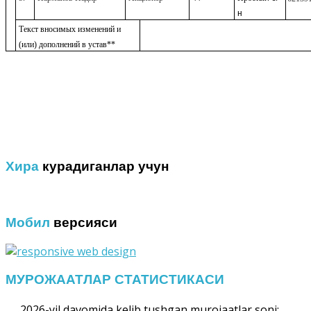
н
Текст вносимых изменений и
(или) дополнений в устав**
Хира
курадиганлар учун
Мобил
версияси
МУРОЖААТЛАР СТАТИСТИКАСИ
2026-yil davomida kelib tushgan murojaatlar soni: