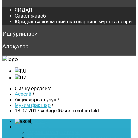
ЯИДҲП
Савол-жавоб
Юридик ва жисмоний шахсларнинг мурожаатлари
Иш ўринлари
Алоқалар
Сиз бу ердасиз:
Асосий
/
Акциядорлар ўчун
/
Муҳим фактлар
/
18.07.2017 yildagi 06-sonli muhim fakt
Asosiy
Жамият ҳақида
Умумий маълумотлари
Бажариладиган ишлар ва курсатиладиган