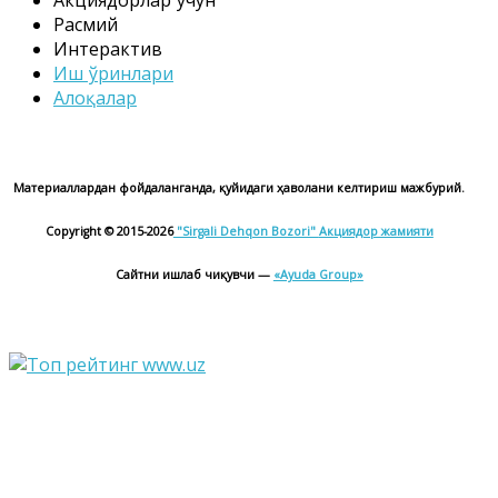
Акциядорлар ўчун
Расмий
Интерактив
Иш ўринлари
Алоқалар
Материаллардан фойдаланганда, қуйидаги ҳаволани келтириш мажбурий.
Copyright © 2015-2026
"Sirgali Dehqon Bozori"
Акциядор жамияти
Сайтни ишлаб чиқувчи —
«Ayuda Group»