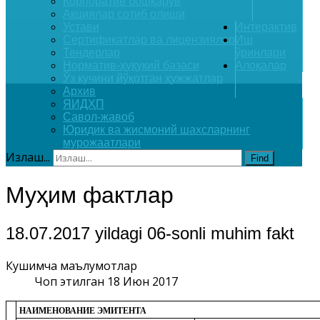
Корпоратив бошқарув
Акциялар сотиб олиши
Устави
Интерактив
Сертификатлар ва лицензиялар
Иш
Тендерлар
ўринлари
Норматив-ҳуқукий базаси
Алоқалар
Ўз кучини йўқотган ҳужжатлар
Архив
ЯИДҲП
Савол-жавоб
Юридик ва жисмоний шахсларнинг
мурожаатлари
Излаш...
Find
Муҳим фактлар
18.07.2017 yildagi 06-sonli muhim fakt
Кушимча маълумотлар
Чоп этилган 18 Июн 2017
НАИМЕНОВАНИЕ ЭМИТЕНТА