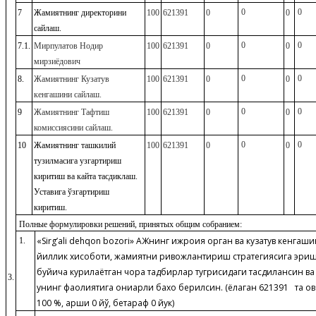
0
0
7
Жамиятнинг директорини
100
621391
0
0
сайлаш.
0
0
7.1.
Мирпулатов Нодир
100
621391
0
0
мирзиёдович
0
0
8.
Жамиятнинг Кузатув
100
621391
0
0
кенгашини сайлаш.
0
0
9
Жамиятнинг Тафтиш
100
621391
0
0
комиссиясини сайлаш.
0
0
10
Жамиятнинг ташкилий
100
621391
0
0
тузилмасига узгартириш
киритиш ва кайта тасдиклаш.
Уставига ўзгартириш
киритиш.
Полные формулировки решений, принятых общим собранием:
«
Sirg
’
ali
dehqon
bozori
» АЖнинг ижроия орган ва кузатув кенгаш
1.
йиллик хисоботи, жамиятни ривожлантириш стратегиясига эр
буйича курилаётган чора тадбирлар тугрисидаги тасдиқлансин ва
3.
унинг фаолиятига қониқарли бахо берилсин. (ёқлаган 621391 та о
100 %, қарши 0 йўқ, бетараф 0 йук)