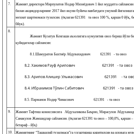
7.
Жамият директори Мирпулатов Нодир Мизиёдович 1 йил муддатга сайлансин 
билан акциядорларнинг 2017 йил якуни буйича навбатдаги умумий йигилишга
мехнат шартномаси тузилсин. (ёқлаган 621391 та овоз 100 %, қарши 0 йўқ, б
0йук).
8.
Жамият Кузатув Кенгаши аъзолигига кумулятив овоз бериш йўли б
қуйидагилар сайлансин:
8.1.Шамуратов Бахтиёр Абдувахидович 621391 - та овоз
8.2. Хакимов Рауф Арипович 621391 - та овоз
8.3. Арипов Алишер Ульмасович 621391 - та ов
8.4
.
Ибрахимов Тўлқин Сабитович
621391
- та овоз
8.5
. Парманов Нодир Чинасович
621391
- та овоз
9.
Жамият Тафтиш комиссиясига Абдухаликова Баърно, Мирасулов Абдухамид
Санакулов Жамшидлар сайлансин. (ёқлаган 621391 та овоз – 100,0%, қарши – 
бетараф - йўқ)
10.
Жамиятнинг “Ташкилий тузилмаси”га узгартириш киритилсин ва иловага му