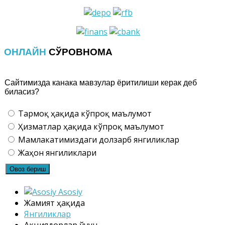
ОНЛАЙН
СЎРОВНОМА
Сайтимизда канака мавзулар ёритилиши керак деб
биласиз?
Тармоқ ҳақида кўпроқ маълумот
Ҳизматлар ҳақида кўпроқ маълумот
Мамлакатимиздаги долзарб янгиликлар
Жаҳон янгиликлари
Asosiy
Жамият ҳақида
Янгиликлар