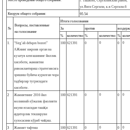
Место проведения общего собрания:
г. Ташкент, Сергилинский район,
ул.Янги Сергили, к-в Сергили-6
Кворум общего собрания:
95.54
Итоги голосования
Вопросы, поставленные
№
За
против
воздерж
на голосование
%
количество
%
количество
%
коли
0
0
1.
“
Sirg
’
ali
dehqon
bozori
”
100
621391
0
0
АЖнинг ижроия орган ва
кузатув кенгашининг йиллик
хисоботи, жамиятни
ривожлантириш стратегиясига
эришиш буйича курилган чора
тадбирлар тугрисидаги
хисоботи .
0
0
2
Жамиятнинг 2016 йил
100
621391
0
0
молиявий-хўжалик фаолияти
қ
якуни юзасидан таш
и
аудиторлик текшируви
қ
хулосасини кўриб чи
иш.
0
0
3
Жамият тафтиш
100
621391
0
0