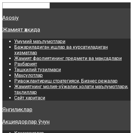
Asosiy
Жамият ҳақида
Умумий маълумотлари
Бажариладиган ишлар ва курсатиладиган
хизматлар
Жамият фаолиятининг предмети ва мақсадлари
Раҳбарият
Ташкилий тузилмаси
Маҳсулотлар
Ривожлантириш стратегияси, Бизнес режалар
Жамиятнинг молия-хўжалик ҳолати маълумотлари,
таҳлиллар
Сайт харитаси
Янгиликлар
Акциядорлар ўчун