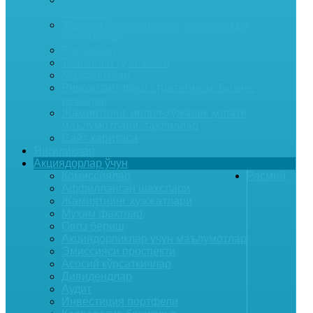
хизматлар
Жамият фаолиятининг предмети ва
мақсадлари
Раҳбарият
Ташкилий тузилмаси
Маҳсулотлар
Ривожлантириш стратегияси, Бизнес
режалар
Жамиятнинг молия-хўжалик ҳолати
маълумотлари, таҳлиллар
Сайт харитаси
Янгиликлар
Акциядорлар ўчун
Комиссиялар
Расмий
Аффилланган шахслари
Жамиятнинг ҳужжатлари
Муҳим фактлар
Овоз бериш
Акциядорликлар учун маълумотлар
Эмиссияси проспекти
Асосий кўрсаткичлар
Дивидендлар
Аудит
Инвестиция портфели