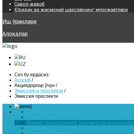
Савол-жавоб
Юридик ва жисмоний шахсларнинг мурожаатлари
Иш ўринлари
Алоқалар
Сиз бу ердасиз:
Асосий
/
Акциядорлар ўчун
/
Эмиссияси проспекти
/
Эмиссия проспекти
Asosiy
Умумий маълумотлари
Бажариладиган ишлар ва курсатиладиган хизм
Жамият фаолиятининг предмети ва мақсадлар
Раҳбарият
Ташкилий тузилмаси