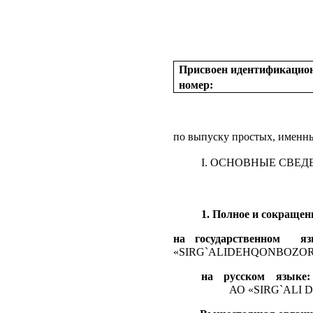
Присвоен идентификаци
номер:
по выпуску простых, именны
I. ОСНОВНЫЕ СВЕД
1. Полное и сокращен
на государственном яз
«SIRG`ALIDEHQONBOZORI
на русском языке:
АО «SIRG`ALI DEH