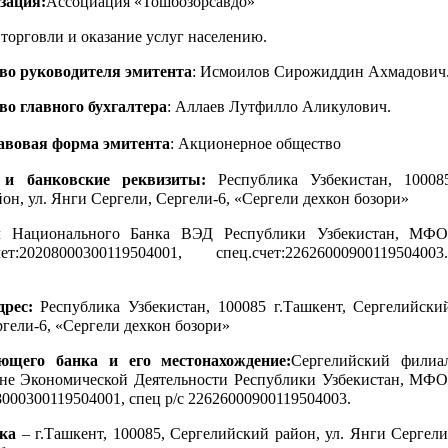
зация:
Ассоциация «Тошбозорсавдо»
 торговли и оказание услуг населению.
во руководителя эмитента
: Исмоилов Сирожиддин Ахмадович
во главного бухгалтера
: Аллаев Лутфилло Аликулович.
авовая форма эмитента
: Акционерное общество
 и банковские реквизиты:
Республика Узбекистан, 10008
он, ул. Янги Сергели, Сергели-6, «Сергели дехкон бозори»
л Национального Банка ВЭД Республики Узбекистан, МФО
20208000300119504001, спец.счет:22626000900119504003
рес:
Республика Узбекистан, 100085 г.Ташкент, Сергелийски
ргели-6, «Сергели дехкон бозори»
ющего банка и его местонахождение:
Сергелийский филиа
не Экономической Деятельности Республики Узбекистан, МФО
8000300119504001, спец р/с 22626000900119504003.
ка
– г.Ташкент, 100085, Сергелийский район, ул. Янги Сергели