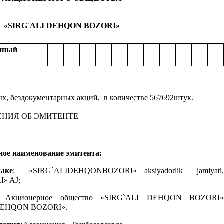
«SIRG`ALI DEHQON BOZORI»
онный
х, бездокументарных акций,  в количестве 567692штук.
ЕНИЯ ОБ ЭМИТЕНТЕ
ное наименование эмитента:
ыке
: «SIRG`ALIDEHQONBOZORI» аksiyadorlik jamiyati,
» AJ;
Акционерное общество «SIRG`ALI DEHQON BOZORI»
QON BOZORI».