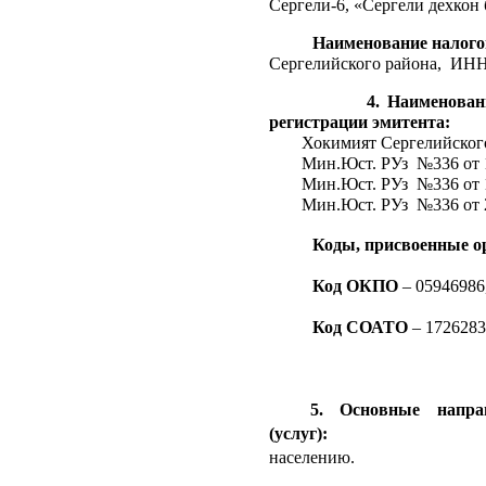
Сергели-6, «Сергели дех
Наименование налого
Сергелийского
района, ИНН
4. Наименование реги
регистрации эмитента:
Хокимият Сергелийского
Мин.Юст. РУз №336 от 19
Мин.Юст. РУз №336 от 1
Мин.Юст. РУз №336 от 2
Коды, присвоенные ор
Код ОКПО
– 05946986
Код СОАТО
– 1726283
5. Основные
напр
(услуг):
Вид деят
населению.