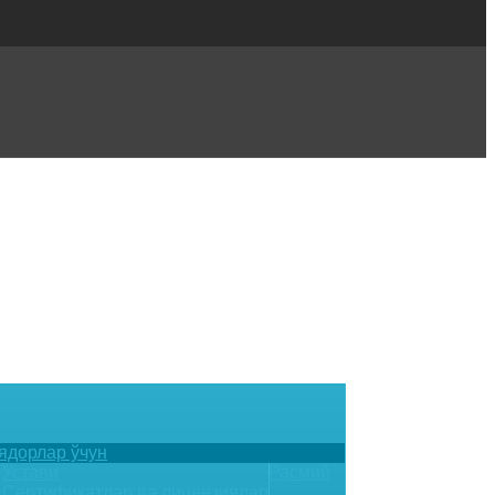
ядорлар ўчун
Устави
Расмий
Сертификатлар ва лицензиялар