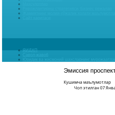
Маҳсулотлар
Ривожлантириш стратегияси, Бизнес режалар
Жамиятнинг молия-хўжалик ҳолати маълумотла
Сайт харитаси
ЯИДҲП
Савол-жавоб
Юридик ва жисмоний шахсларнинг мурожаатла
Эмиссия проспек
Кушимча маълумотлар
Чоп этилган 07 Янв