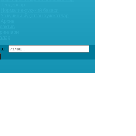
Тендерлар
Норматив-ҳуқукий базаси
Ўз кучини йўқотган ҳужжатлар
Архив
рактив
ринлари
алар
ш...