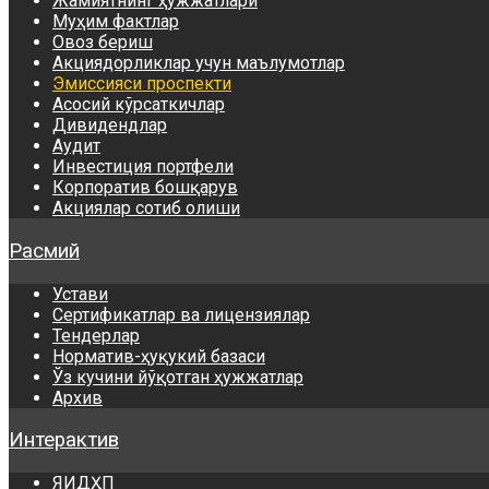
Жамиятнинг ҳужжатлари
Муҳим фактлар
Овоз бериш
Акциядорликлар учун маълумотлар
Эмиссияси проспекти
Асосий кўрсаткичлар
Дивидендлар
Аудит
Инвестиция портфели
Корпоратив бошқарув
Акциялар сотиб олиши
Расмий
Устави
Сертификатлар ва лицензиялар
Тендерлар
Норматив-ҳуқукий базаси
Ўз кучини йўқотган ҳужжатлар
Архив
Интерактив
ЯИДҲП