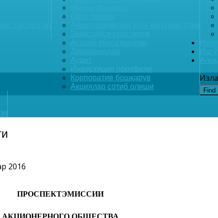
Муҳим фактлар
Овоз бериш
ри, таҳлиллар
Акциядорликлар учун маълумотлар
Эмиссияси проспекти
Асосий кўрсаткичлар
Инте
Дивидендлар
Иш ў
Аудит
Алоқ
Инвестиция портфели
Изла
Корпоратив бошқарув
Акциялар сотиб олиши
Find
ри
ти
ар 2016
ПРОСПЕКТЭМИССИИ
АКЦИОНЕРНОГО ОБЩЕСТВА