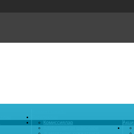
Жамият ҳақида
атлар
Янгиликлар
и
Комиссиялар
Акци
Аффилланган шахслари
Жамиятнинг ҳужжатлари