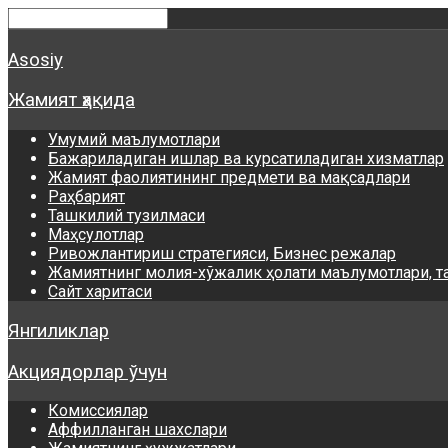
Asosiy
Жамият ҳақида
Умумий маълумотлари
Бажариладиган ишлар ва курсатиладиган хизматлар
Жамият фаолиятининг предмети ва мақсадлари
Раҳбарият
Ташкилий тузилмаси
Маҳсулотлар
Ривожлантириш стратегияси, Бизнес режалар
Жамиятнинг молия-хўжалик ҳолати маълумотлари, т
Сайт харитаси
Янгиликлар
Акциядорлар ўчун
Комиссиялар
Аффилланган шахслари