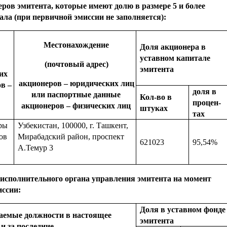
ров эмитента, которые имеют долю в размере 5 и более
ала (при первичной эмиссии не заполняется):
Местонахождение
Доля акционера в
уставном капитале
(почтовый адрес)
эмитента
их
акционеров – юридических лиц
в –
доля в
или паспортные данные
Кол
-во в
процен
-
акционеров – физических лиц
штуках
тах
ры
Узбекистан, 100000, г. Ташкент,
ов
Мирабадский район, проспект
621023
95,54%
А.Темур 3
 исполнительного органа управления эмитента на момент
иссии:
Доля в у
ставном ф
онде
аемые должности в настоящее
эмитента
и за последние