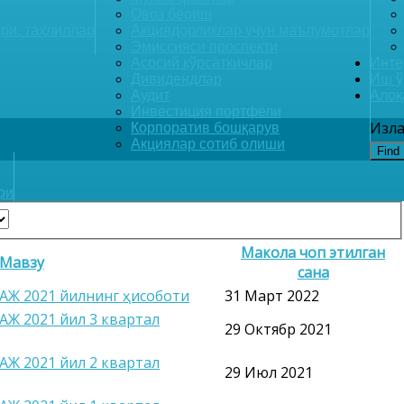
Овоз бериш
ри, таҳлиллар
Акциядорликлар учун маълумотлар
Эмиссияси проспекти
Асосий кўрсаткичлар
Инте
Дивидендлар
Иш ў
Аудит
Алоқ
Инвестиция портфели
Изла
Корпоратив бошқарув
Акциялар сотиб олиши
Find
ри
Макола чоп этилган
Мавзу
сана
 АЖ 2021 йилнинг ҳисоботи
31 Март 2022
 АЖ 2021 йил 3 квартал
29 Октябр 2021
 АЖ 2021 йил 2 квартал
29 Июл 2021