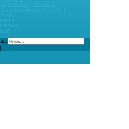
Норматив-ҳуқукий базаси
Ўз кучини йўқотган ҳужжатлар
Архив
рактив
ринлари
алар
ш...