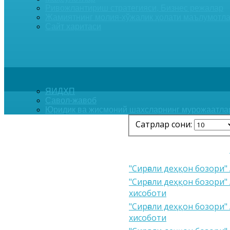
Ривожлантириш стратегияси, Бизнес режалар
Жамиятнинг молия-хўжалик ҳолати маълумотла
Сайт харитаси
ЯИДҲП
Савол-жавоб
Юридик ва жисмоний шахсларнинг мурожаатла
Сатрлар сони:
"Сирғали деҳқон бозори"
"Сирғали деҳқон бозори"
хисоботи
"Сирғали деҳқон бозори"
хисоботи