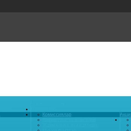
Жамият ҳақида
атлар
Янгиликлар
и
Комиссиялар
Акци
Аффилланган шахслари
Жамиятнинг ҳужжатлари
Муҳим фактлар