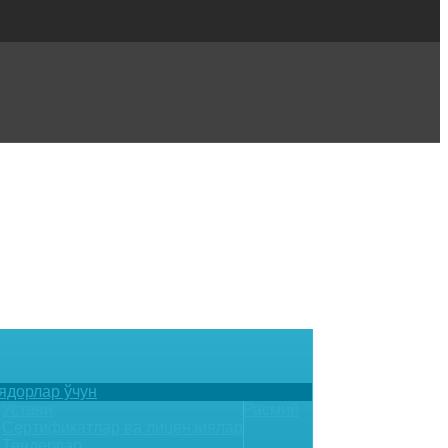
ядорлар ўчун
Устави
Расмий
Сертификатлар ва лицензиялар
Тендерлар