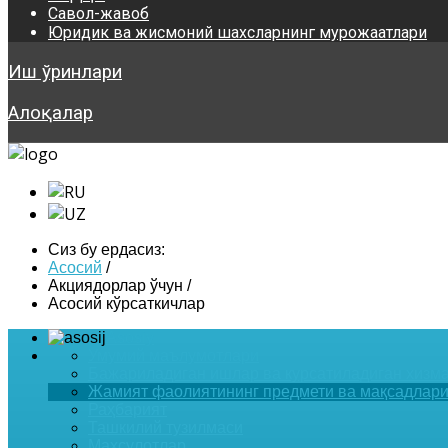
Савол-жавоб
Юридик ва жисмоний шахсларнинг мурожаатлари
Иш ўринлари
Алоқалар
Сиз бу ердасиз:
Асосий
/
Акциядорлар ўчун
/
Асосий кўрсаткичлар
Asosiy
Умумий маълумотлари
Бажариладиган ишлар ва курсатиладиган хизм
Жамият фаолиятининг предмети ва мақсадлар
Раҳбарият
Ташкилий тузилмаси
Маҳсулотлар