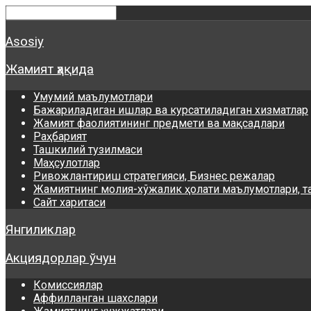
Asosiy
Жамият ҳақида
Умумий маълумотлари
Бажариладиган ишлар ва курсатиладиган хизматлар
Жамият фаолиятининг предмети ва мақсадлари
Раҳбарият
Ташкилий тузилмаси
Маҳсулотлар
Ривожлантириш стратегияси, Бизнес режалар
Жамиятнинг молия-хўжалик ҳолати маълумотлари, т
Сайт харитаси
Янгиликлар
Акциядорлар ўчун
Комиссиялар
Аффилланган шахслари