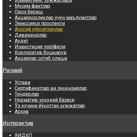
Жамиятнинг ҳужжатлари
Муҳим фактлар
Овоз бериш
Акциядорликлар учун маълумотлар
Эмиссияси проспекти
Асосий кўрсаткичлар
Дивидендлар
Аудит
Инвестиция портфели
Корпоратив бошқарув
Акциялар сотиб олиши
Расмий
Устави
Сертификатлар ва лицензиялар
Тендерлар
Норматив-ҳуқукий базаси
Ўз кучини йўқотган ҳужжатлар
Архив
Интерактив
ЯИДҲП