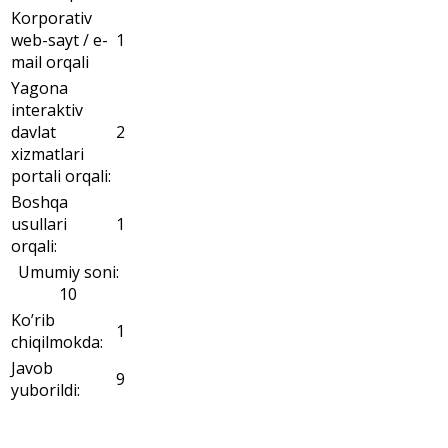
Korporativ
web-sayt / e-
1
mail orqali
Yagona
interaktiv
davlat
2
xizmatlari
portali orqali:
Boshqa
usullari
1
orqali:
Umumiy soni:
10
Ko’rib
1
chiqilmokda:
Javob
9
yuborildi: