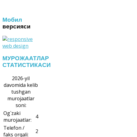
Мобил
версияси
МУРОЖААТЛАР
СТАТИСТИКАСИ
2026-yil
davomida kelib
tushgan
murojaatlar
soni:
Og`zaki
4
murojaatlar:
Telefon /
2
faks orqali: