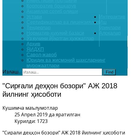
Инвестиция портфели
Корпоратив бошқарув
Акциялар сотиб олиши
Устави
Интерактив
Сертификатлар ва лицензиялар
Иш
Тендерлар
ўринлари
Норматив-ҳуқукий базаси
Алоқалар
Ўз кучини йўқотган ҳужжатлар
Архив
ЯИДҲП
Савол-жавоб
Юридик ва жисмоний шахсларнинг
мурожаатлари
Излаш...
Find
"Сирғали деҳқон бозори" АЖ 2018
йилнинг ҳисоботи
Кушимча маълумотлар
25 Апрел 2019 да яратилган
Курилди: 1723
"Сирғали деҳқон бозори" АЖ 2018 йилнинг ҳисоботи