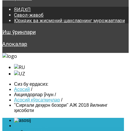
ЯИДҲП
Савол-жавоб
Юридик ва жисмоний шахсларнинг мурожаатлари
Иш ўринлари
Алоқалар
Сиз бу ердасиз:
Асосий
/
Акциядорлар ўчун
/
Асосий кўрсаткичлар
/
"Сирғали деҳқон бозори" АЖ 2018 йилнинг
ҳисоботи
Asosiy
Жамият ҳақида
Умумий маълумотлари