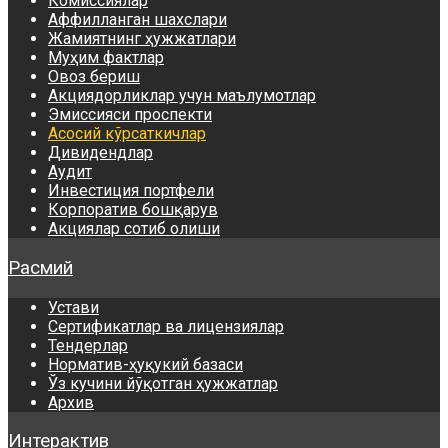
Комиссиялар
Аффилланган шахслари
Жамиятнинг ҳужжатлари
Муҳим фактлар
Овоз бериш
Акциядорликлар учун маълумотлар
Эмиссияси проспекти
Асосий кўрсаткичлар
Дивидендлар
Аудит
Инвестиция портфели
Корпоратив бошқарув
Акциялар сотиб олиши
Расмий
Устави
Сертификатлар ва лицензиялар
Тендерлар
Норматив-ҳуқукий базаси
Ўз кучини йўқотган ҳужжатлар
Архив
Интерактив