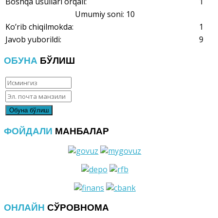
Boshqa usullari orqali:
1
Umumiy soni: 10
Ko’rib chiqilmokda:
1
Javob yuborildi:
9
ОБУНА
БЎЛИШ
ФОЙДАЛИ
МАНБАЛАР
ОНЛАЙН
СЎРОВНОМА