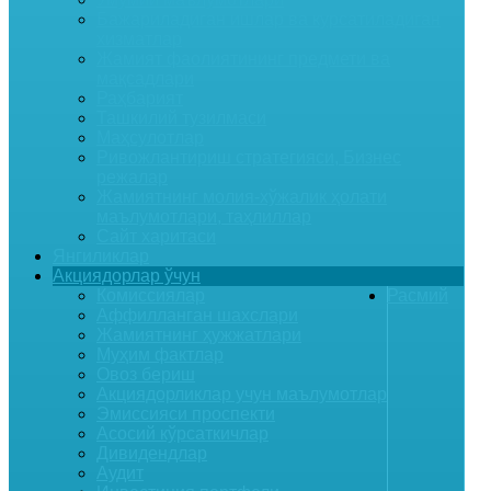
Бажариладиган ишлар ва курсатиладиган
хизматлар
Жамият фаолиятининг предмети ва
мақсадлари
Раҳбарият
Ташкилий тузилмаси
Маҳсулотлар
Ривожлантириш стратегияси, Бизнес
режалар
Жамиятнинг молия-хўжалик ҳолати
маълумотлари, таҳлиллар
Сайт харитаси
Янгиликлар
Акциядорлар ўчун
Комиссиялар
Расмий
Аффилланган шахслари
Жамиятнинг ҳужжатлари
Муҳим фактлар
Овоз бериш
Акциядорликлар учун маълумотлар
Эмиссияси проспекти
Асосий кўрсаткичлар
Дивидендлар
Аудит