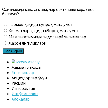
Сайтимизда канака мавзулар ёритилиши керак деб
биласиз?
Тармоқ ҳақида кўпроқ маълумот
Ҳизматлар ҳақида кўпроқ маълумот
Мамлакатимиздаги долзарб янгиликлар
Жаҳон янгиликлари
Asosiy
Жамият ҳақида
Янгиликлар
Акциядорлар ўчун
Расмий
Интерактив
Иш ўринлари
Алоқалар