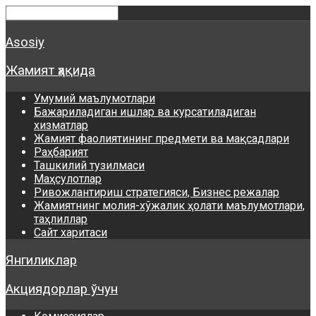
Asosiy
Жамият ҳақида
Умумий маълумотлари
Бажариладиган ишлар ва курсатиладиган
хизматлар
Жамият фаолиятининг предмети ва мақсадлари
Раҳбарият
Ташкилий тузилмаси
Маҳсулотлар
Ривожлантириш стратегияси, Бизнес режалар
Жамиятнинг молия-хўжалик ҳолати маълумотлари,
таҳлиллар
Сайт харитаси
Янгиликлар
Акциядорлар ўчун