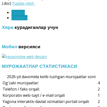
(.doc)
Yuqlab olish
Оркага
Олдинга
Хира
курадиганлар учун
Мобил
версияси
МУРОЖААТЛАР СТАТИСТИКАСИ
2026-yil davomida kelib tushgan murojaatlar soni:
Og`zaki murojaatlar:
4
Telefon / faks orqali:
2
Korporativ web-sayt / e-mail orqali
1
Yagona interaktiv davlat xizmatlari portali orqali:
2