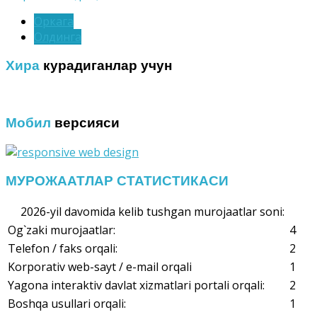
Оркага
Олдинга
Хира
курадиганлар учун
Мобил
версияси
МУРОЖААТЛАР СТАТИСТИКАСИ
2026-yil davomida kelib tushgan murojaatlar soni:
Og`zaki murojaatlar:
4
Telefon / faks orqali:
2
Korporativ web-sayt / e-mail orqali
1
Yagona interaktiv davlat xizmatlari portali orqali:
2
Boshqa usullari orqali:
1