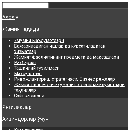
Asosiy
Жамият ҳақида
Умумий маълумотлари
Бажариладиган ишлар ва курсатиладиган
хизматлар
Жамият фаолиятининг предмети ва мақсадлари
Раҳбарият
Ташкилий тузилмаси
Маҳсулотлар
Ривожлантириш стратегияси, Бизнес режалар
Жамиятнинг молия-хўжалик ҳолати маълумотлари,
таҳлиллар
Сайт харитаси
Янгиликлар
Акциядорлар ўчун