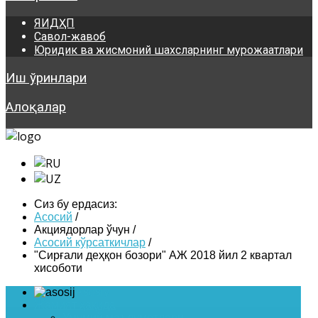
ЯИДҲП
Савол-жавоб
Юридик ва жисмоний шахсларнинг мурожаатлари
Иш ўринлари
Алоқалар
Сиз бу ердасиз:
Асосий
/
Акциядорлар ўчун
/
Асосий кўрсаткичлар
/
"Сирғали деҳқон бозори" АЖ 2018 йил 2 квартал
хисоботи
Asosiy
Жамият ҳақида
Умумий маълумотлари