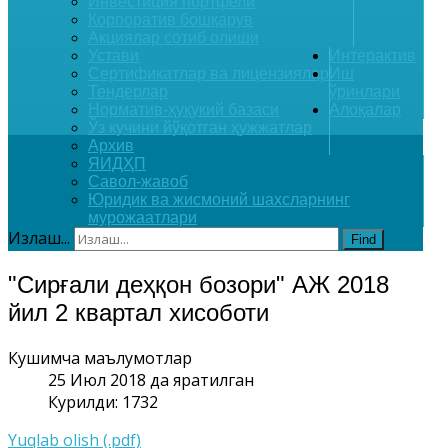
Инвестиция портфели
Корпоратив бошқарув
Акциялар сотиб олиши
Устави
Интерактив
Сертификатлар ва лицензиялар
Иш
Тендерлар
ўринлари
Норматив-ҳуқукий базаси
Алоқалар
Ўз кучини йўқотган ҳужжатлар
Архив
ЯИДҲП
Савол-жавоб
Юридик ва жисмоний шахсларнинг
мурожаатлари
Излаш...
Find
"Сирғали деҳқон бозори" АЖ 2018
йил 2 квартал хисоботи
Кушимча маълумотлар
25 Июл 2018 да яратилган
Курилди: 1732
Yuqlab olish (.pdf)