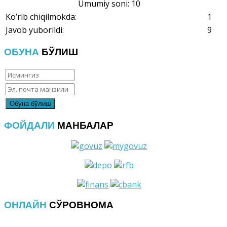
Umumiy soni: 10
Ko’rib chiqilmokda:
1
Javob yuborildi:
9
ОБУНА
БЎЛИШ
ФОЙДАЛИ
МАНБАЛАР
ОНЛАЙН
СЎРОВНОМА