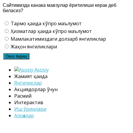
Сайтимизда канака мавзулар ёритилиши керак деб
биласиз?
Тармоқ ҳақида кўпроқ маълумот
Ҳизматлар ҳақида кўпроқ маълумот
Мамлакатимиздаги долзарб янгиликлар
Жаҳон янгиликлари
Asosiy
Жамият ҳақида
Янгиликлар
Акциядорлар ўчун
Расмий
Интерактив
Иш ўринлари
Алоқалар