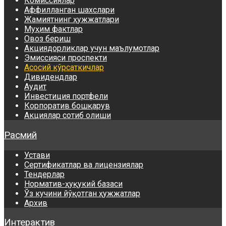
Комиссиялар
Аффилланган шахслари
Жамиятнинг ҳужжатлари
Муҳим фактлар
Овоз бериш
Акциядорликлар учун маълумотлар
Эмиссияси проспекти
Асосий кўрсаткичлар
Дивидендлар
Аудит
Инвестиция портфели
Корпоратив бошқарув
Акциялар сотиб олиши
Расмий
Устави
Сертификатлар ва лицензиялар
Тендерлар
Норматив-ҳуқукий базаси
Ўз кучини йўқотган ҳужжатлар
Архив
Интерактив