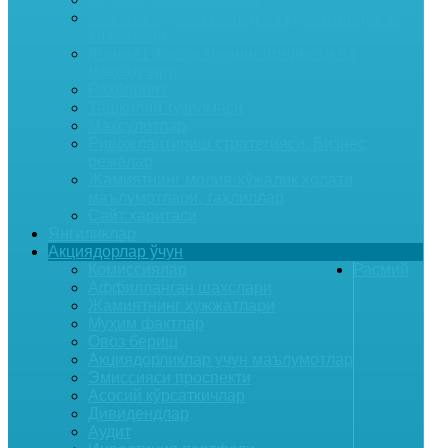
Бажариладиган ишлар ва курсатиладиган
хизматлар
Жамият фаолиятининг предмети ва
мақсадлари
Раҳбарият
Ташкилий тузилмаси
Маҳсулотлар
Ривожлантириш стратегияси, Бизнес
режалар
Жамиятнинг молия-хўжалик ҳолати
маълумотлари, таҳлиллар
Сайт харитаси
Янгиликлар
Акциядорлар ўчун
Комиссиялар
Расмий
Аффилланган шахслари
Жамиятнинг ҳужжатлари
Муҳим фактлар
Овоз бериш
Акциядорликлар учун маълумотлар
Эмиссияси проспекти
Асосий кўрсаткичлар
Дивидендлар
Аудит