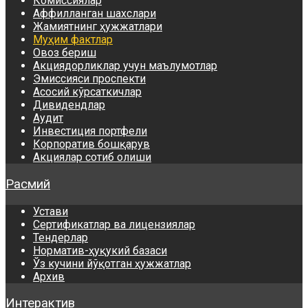
Комиссиялар
Аффилланган шахслари
Жамиятнинг ҳужжатлари
Муҳим фактлар
Овоз бериш
Акциядорликлар учун маълумотлар
Эмиссияси проспекти
Асосий кўрсаткичлар
Дивидендлар
Аудит
Инвестиция портфели
Корпоратив бошқарув
Акциялар сотиб олиши
Расмий
Устави
Сертификатлар ва лицензиялар
Тендерлар
Норматив-ҳуқукий базаси
Ўз кучини йўқотган ҳужжатлар
Архив
Интерактив