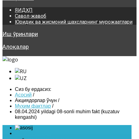
ЯИДҲП
Савол-жавоб
Юридик ва жисмоний шахсларнинг мурожаатлари
Иш ўринлари
Алоқалар
Сиз бу ердасиз:
Асосий
/
Акциядорлар ўчун
/
Муҳим фактлар
/
08.04.2024 yildagi 08-sonli muhim fakt (kuzatuv
kengashi)
Asosiy
Жамият ҳақида
Умумий маълумотлари