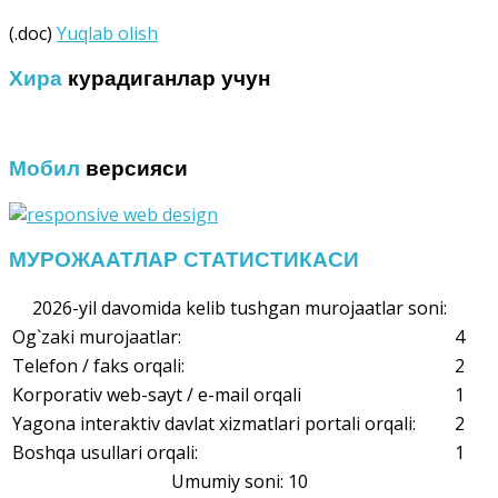
(.doc)
Yuqlab olish
Хира
курадиганлар учун
Мобил
версияси
МУРОЖААТЛАР СТАТИСТИКАСИ
2026-yil davomida kelib tushgan murojaatlar soni:
Og`zaki murojaatlar:
4
Telefon / faks orqali:
2
Korporativ web-sayt / e-mail orqali
1
Yagona interaktiv davlat xizmatlari portali orqali:
2
Boshqa usullari orqali:
1
Umumiy soni: 10