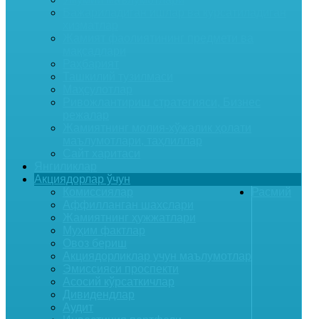
Бажариладиган ишлар ва курсатиладиган
хизматлар
Жамият фаолиятининг предмети ва
мақсадлари
Раҳбарият
Ташкилий тузилмаси
Маҳсулотлар
Ривожлантириш стратегияси, Бизнес
режалар
Жамиятнинг молия-хўжалик ҳолати
маълумотлари, таҳлиллар
Сайт харитаси
Янгиликлар
Акциядорлар ўчун
Комиссиялар
Расмий
Аффилланган шахслари
Жамиятнинг ҳужжатлари
Муҳим фактлар
Овоз бериш
Акциядорликлар учун маълумотлар
Эмиссияси проспекти
Асосий кўрсаткичлар
Дивидендлар
Аудит