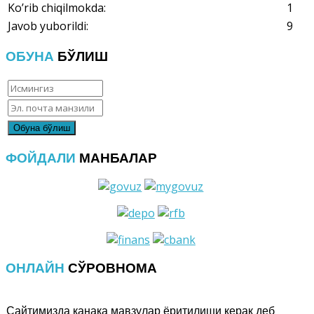
Ko’rib chiqilmokda:
1
Javob yuborildi:
9
ОБУНА
БЎЛИШ
ФОЙДАЛИ
МАНБАЛАР
ОНЛАЙН
СЎРОВНОМА
Сайтимизда канака мавзулар ёритилиши керак деб