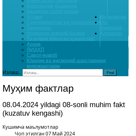
Инвестиция портфели
Корпоратив бошқарув
Акциялар сотиб олиши
Устави
Интерактив
Сертификатлар ва лицензиялар
Иш
Тендерлар
ўринлари
Норматив-ҳуқукий базаси
Алоқалар
Ўз кучини йўқотган ҳужжатлар
Архив
ЯИДҲП
Савол-жавоб
Юридик ва жисмоний шахсларнинг
мурожаатлари
Излаш...
Find
Муҳим фактлар
08.04.2024 yildagi 08-sonli muhim fakt
(kuzatuv kengashi)
Кушимча маълумотлар
Чоп этилган 07 Май 2024