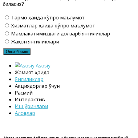
биласиз?
Тармоқ ҳақида кўпроқ маълумот
Ҳизматлар ҳақида кўпроқ маълумот
Мамлакатимиздаги долзарб янгиликлар
Жаҳон янгиликлари
Asosiy
Жамият ҳақида
Янгиликлар
Акциядорлар ўчун
Расмий
Интерактив
Иш ўринлари
Алоқалар