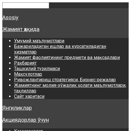
Asosiy
Жамият ҳақида
Умумий маълумотлари
Бажариладиган ишлар ва курсатиладиган
хизматлар
Жамият фаолиятининг предмети ва мақсадлари
Раҳбарият
Ташкилий тузилмаси
Маҳсулотлар
Ривожлантириш стратегияси, Бизнес режалар
Жамиятнинг молия-хўжалик ҳолати маълумотлари,
таҳлиллар
Сайт харитаси
Янгиликлар
Акциядорлар ўчун