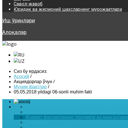
Савол-жавоб
Юридик ва жисмоний шахсларнинг мурожаатлари
Иш ўринлари
Алоқалар
Сиз бу ердасиз:
Асосий
/
Акциядорлар ўчун
/
Муҳим фактлар
/
05.05.2018 yildagi 06-sonli muhim fakt
Asosiy
Умумий маълумотлари
Бажариладиган ишлар ва курсатиладиган хизм
Жамият фаолиятининг предмети ва мақсадлар
Раҳбарият
Ташкилий тузилмаси