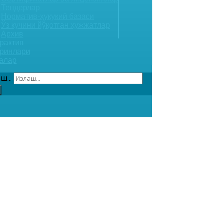
Тендерлар
Норматив-ҳуқукий базаси
Ўз кучини йўқотган ҳужжатлар
Архив
рактив
ринлари
алар
ш...