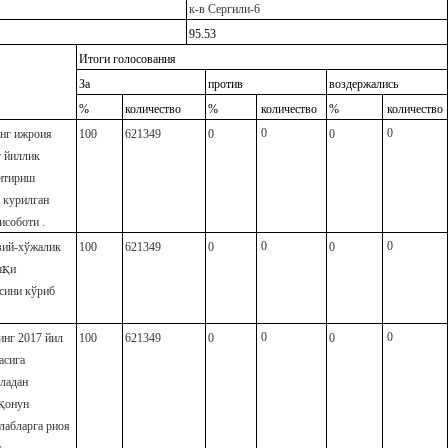
к-в Сергили-6
95.53
Итоги голосования
За
против
воздержались
%
количество
%
количество
%
количество
0
0
г ижроия
100
621349
0
0
г йиллик
антириш
 курилган
исоботи .
0
0
вий-хўжалик
100
621349
0
0
қ
ш
и
сини кўриб
0
0
нинг
201
7
йил
100
621349
0
0
асига
младан
қ
онун
лабларга риоя