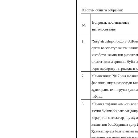
Кворум общего собрания:
Вопросы, поставленные
№
на голосование
1.
“
Sirg
’
ali
dehqon
bozori
”
АЖнин
орган ва кузатув кенгашинин
хисоботи, жамиятни ривожл
стратегиясига эришиш буйича
чора тадбирлар тугрисидаги х
2
Жамиятнинг 2017 йил молия
фаолияти якуни юзасидан та
аудиторлик текшируви хулоса
қ
чи
иш.
3
Жамият тафтиш комиссияси
якуни буйича
ўз ваколат доир
кирадиган масалалар, шу жу
қ
жамиятни бош
аришга доир
ҳ
ужжатларида белгиланган та