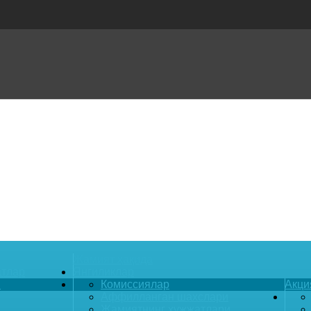
Жамият ҳақида
атлар
Янгиликлар
и
Комиссиялар
Акци
Аффилланган шахслари
Жамиятнинг ҳужжатлари