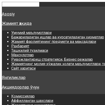
Asosiy
Жамият ҳақида
Умумий маълумотлари
Бажариладиган ишлар ва курсатиладиган хизматлар
Жамият фаолиятининг предмети ва мақсадлари
Раҳбарият
Ташкилий тузилмаси
Маҳсулотлар
Ривожлантириш стратегияси, Бизнес режалар
Жамиятнинг молия-хўжалик ҳолати маълумотлари, т
Сайт харитаси
Янгиликлар
Акциядорлар ўчун
Комиссиялар
Аффилланган шахслари