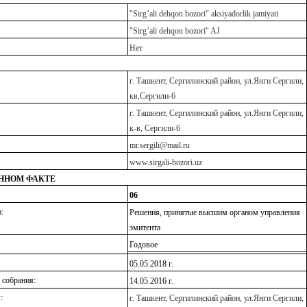
"
Sirg
’
ali
dehqon
bozori
"
aksiyadorlik
jamiyati
"Sirg’ali dehqon bozori" AJ
Нет
г. Ташкент, Сергилинский район, ул.Янги Сергили,
кв,Сергили-6
г. Ташкент, Сергилинский район, ул.Янги Сергили,
к-в, Сергили-6
mr.sergili
@mail.ru
www.
sirgali
-bozori.uz
ННОМ ФАКТЕ
06
:
Решения, принятые высшим органом управления
эмитента
Годовое
05
.0
5
.201
8
г.
 собрания:
14
.0
5
.2016 г.
:
г. Ташкент, Сергилинский район, ул.Янги Сергили,