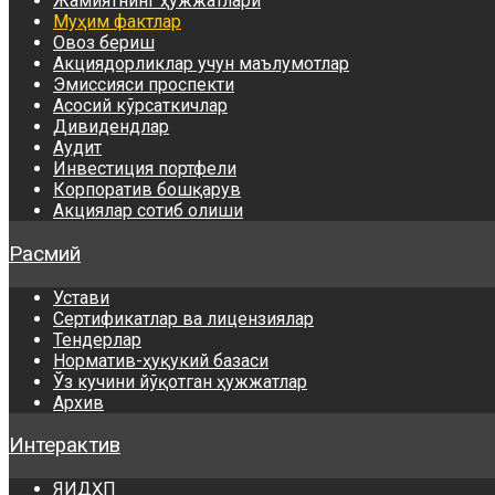
Жамиятнинг ҳужжатлари
Муҳим фактлар
Овоз бериш
Акциядорликлар учун маълумотлар
Эмиссияси проспекти
Асосий кўрсаткичлар
Дивидендлар
Аудит
Инвестиция портфели
Корпоратив бошқарув
Акциялар сотиб олиши
Расмий
Устави
Сертификатлар ва лицензиялар
Тендерлар
Норматив-ҳуқукий базаси
Ўз кучини йўқотган ҳужжатлар
Архив
Интерактив
ЯИДҲП