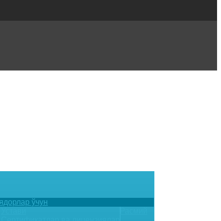
ядорлар ўчун
Устави
Расмий
Сертификатлар ва лицензиялар