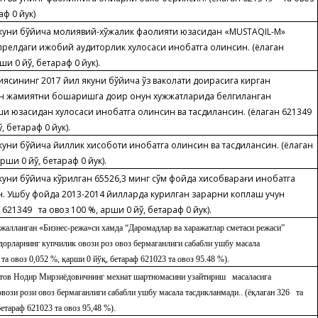
аф 0 йук)
куни бўйича молиявий-хўжалик фаолияти юзасидан «M
USTAQIL
-
M
»
релдаги ижобий аудиторлик хулосаси инобатга олинсин. (ёқлаган
ши 0 йўқ, бетараф 0 йук).
иясининг 201
7
йил якуни бўйича ўз ваколати доирасига кирган
н жамиятни бошқаришга доир қонун хужжатларида белгиланган
и юзасидан хулосаси инобатга олинсин ва тасдиқлансин. (ёқлаган 6213
49
қ, бетараф 0 йук).
уни бўйича йиллик хисоботи инобатга олинсин ва тасдиқлансин. (ёқлаган
рши 0 йўқ, бетараф 0 йук).
куни бўйича кўрилган 6
5
5
26
,
3
минг сўм фойда хисобварағи инобатга
ин. Ушбу фойда 2013-2014 йилларда курилган зарарни коплаш учун
621349 та овоз 100 %, қарши 0 йўқ, бетараф 0 йук).
жалланган «Бизнес-режа»си хамда “Даромадлар ва харажатлар сметаси режаси”
дорларнинг купчилик овози роз овоз бермаганлиги сабабли ушбу масала
 та овоз 0,052 %, қарши 0 йўқ, бетараф 621023 та овоз 95.
48 %
).
тов Нодир Мирзиёдовичнинг мехнат шартномасини узайтириш масаласига
вози рози овоз бермаганлиги сабабли ушбу масала тасдикланмади.. (ёқлаган
326
та
бетараф
621023 та овоз 95,48
%).