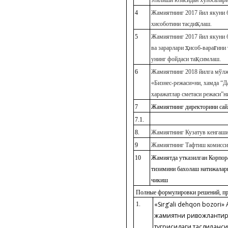
этилиши юзасидан хулосалари
4
Жамиятнинг 2017 йил якуни 
қ
хисоботини тасди
лаш.
5
Жамиятнинг 2017 йил якуни 
ҳ
ғ
ва зарарлари
исоб-вара
ини 
қ
унинг фойдаси та
симлаш.
6
Жамиятнинг 2018 йилга мўл
«Бизнес-режаси»ни, хамда “Д
харажатлар сметаси режаси”н
7
Жамиятнинг директорини сай
7.1.
8.
Жамиятнинг Кузатув кенгаши
9
Жамиятнинг Тафтиш комисси
10
Жамият
да утказилган Корпо
тизимини бахолаш натижалар
чикиш
Полные формулировки решений, п
«
Sirg
’
ali
dehqon
bozori
»
1.
жамиятни ривожлантир
тугрисидаги тасдиқланси