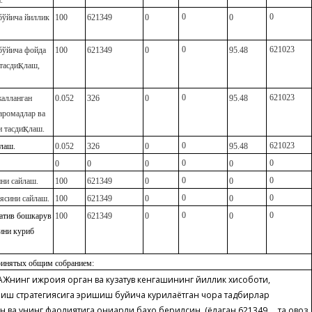
.
0
0
бўйича йиллик
100
621349
0
0
0
621023
бўйича фойда
100
621349
0
95.48
қ
тасди
лаш,
0
621023
жалланган
0.052
326
0
95.48
аромадлар ва
қ
и тасди
лаш.
0
621023
лаш.
0.052
326
0
95.48
0
0
0
0
0
0
0
0
ни сайлаш.
100
6213
49
0
0
0
0
ясини сайлаш.
100
6213
49
0
0
0
0
ратив бошкарув
100
6213
49
0
0
ини куриб
ринятых общим собранием:
 АЖнинг ижроия орган ва кузатув кенгашининг йиллик хисоботи,
иш стратегиясига эришиш буйича курилаётган чора тадбирлар
н ва унинг фаолиятига қониқарли бахо берилсин. (ёқлаган 6213
49
та овоз