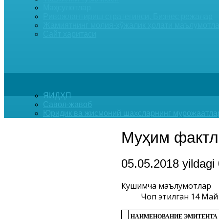
Маҳсулотлар
Ривожлантириш стратегияси, Бизнес режалар
Жамиятнинг молия-хўжалик ҳолати маълумотла
Сайт харитаси
ЯИДҲП
Савол-жавоб
Юридик ва жисмоний шахсларнинг мурожаатла
Муҳим фактл
05.05.2018 yildagi
Кушимча маълумотлар
Чоп этилган 14 Май
НАИМЕНОВАНИЕ ЭМИТЕНТА