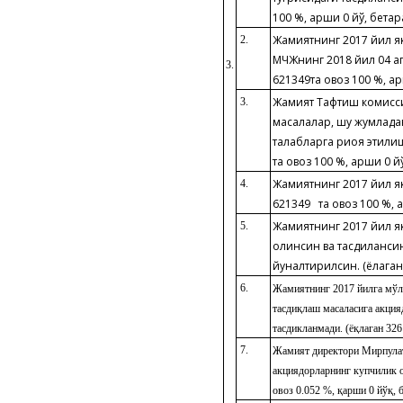
100 %, қарши 0 йўқ, бетар
Жамиятнинг 201
7
йил я
2.
МЧЖнинг 201
8
йил
04
ап
3.
6213
49
та овоз 100 %, қар
Жамият Тафтиш комисс
3.
масалалар, шу жумлада
талабларга риоя этилиш
та овоз 100 %, қарши 0 йў
Жамиятнинг 201
7
йил як
4.
6213
49
та овоз 100 %, қа
Жамиятнинг 201
7
йил я
5.
олинсин ва тасдиқланс
йуналтирилсин. (ёқлаган 
6.
Жамиятнинг 2017 йилга мўл
тасдиқлаш масаласига акция
тасдикланмади. (ёқлаган 326
7.
Жамият директори Мирпула
акциядорларнинг купчилик о
овоз 0
.
0
52
%, қарши 0 йўқ, 