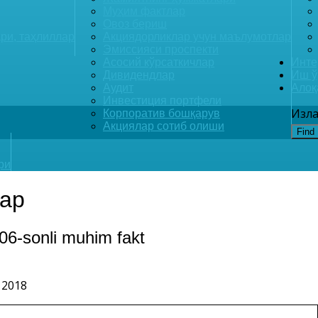
Муҳим фактлар
Овоз бериш
ри, таҳлиллар
Акциядорликлар учун маълумотлар
Эмиссияси проспекти
Асосий кўрсаткичлар
Инте
Дивидендлар
Иш ў
Аудит
Алоқ
Инвестиция портфели
Изла
Корпоратив бошқарув
Акциялар сотиб олиши
Find
ри
ар
 06-sonli muhim fakt
 2018