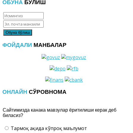
ОБУНА
БЎЛИШ
ФОЙДАЛИ
МАНБАЛАР
ОНЛАЙН
СЎРОВНОМА
Сайтимизда канака мавзулар ёритилиши керак деб
биласиз?
Тармоқ ҳақида кўпроқ маълумот