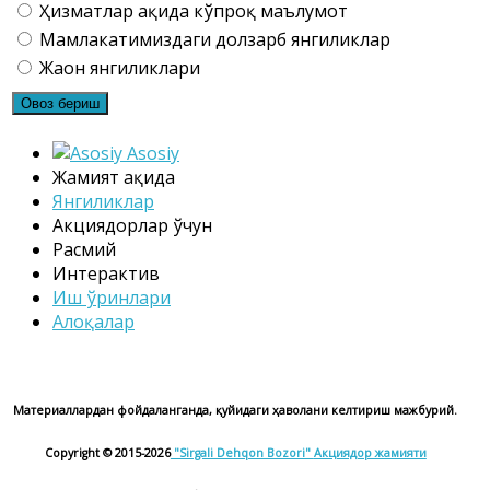
Ҳизматлар ҳақида кўпроқ маълумот
Мамлакатимиздаги долзарб янгиликлар
Жаҳон янгиликлари
Asosiy
Жамият ҳақида
Янгиликлар
Акциядорлар ўчун
Расмий
Интерактив
Иш ўринлари
Алоқалар
Материаллардан фойдаланганда, қуйидаги ҳаволани келтириш мажбурий.
Copyright © 2015-2026
"Sirgali Dehqon Bozori"
Акциядор жамияти