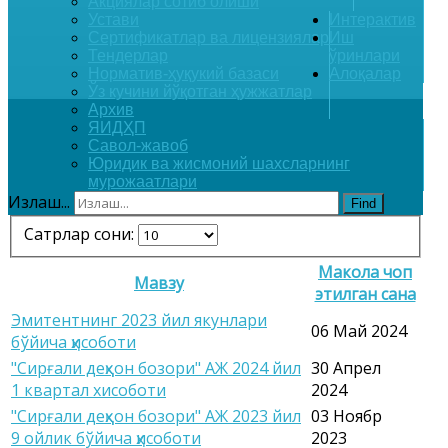
Акциялар сотиб олиши
Устави
Интерактив
Сертификатлар ва лицензиялар
Иш
Тендерлар
ўринлари
Норматив-ҳуқукий базаси
Алоқалар
Ўз кучини йўқотган ҳужжатлар
Архив
ЯИДҲП
Савол-жавоб
Юридик ва жисмоний шахсларнинг
мурожаатлари
Излаш...
Find
Сатрлар сони:
Макола чоп
Мавзу
этилган сана
Эмитентнинг 2023 йил якунлари
06 Май 2024
бўйича ҳисоботи
"Сирғали деҳқон бозори" АЖ 2024 йил
30 Апрел
1 квартал хисоботи
2024
"Сирғали деҳқон бозори" АЖ 2023 йил
03 Ноябр
9 ойлик бўйича ҳисоботи
2023