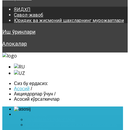
ЯИДҲП
Савол-жавоб
Юридик ва жисмоний шахсларнинг мурожаатлари
Иш ўринлари
Алоқалар
Сиз бу ердасиз:
Асосий
/
Акциядорлар ўчун
/
Асосий кўрсаткичлар
Asosiy
Жамият ҳақида
Умумий маълумотлари
Бажариладиган ишлар ва курсатиладиган
хизматлар