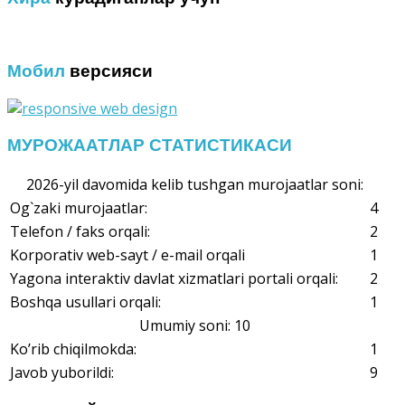
Мобил
версияси
МУРОЖААТЛАР СТАТИСТИКАСИ
2026-yil davomida kelib tushgan murojaatlar soni:
Og`zaki murojaatlar:
4
Telefon / faks orqali:
2
Korporativ web-sayt / e-mail orqali
1
Yagona interaktiv davlat xizmatlari portali orqali:
2
Boshqa usullari orqali:
1
Umumiy soni: 10
Ko’rib chiqilmokda:
1
Javob yuborildi:
9