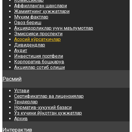
Комиссиялар
Аффилланган шахслари
Жамиятнинг ҳужжатлари
Муҳим фактлар
Овоз бериш
Акциядорликлар учун маълумотлар
Эмиссияси проспекти
Асосий кўрсаткичлар
Дивидендлар
Аудит
Инвестиция портфели
Корпоратив бошқарув
Акциялар сотиб олиши
Расмий
Устави
Сертификатлар ва лицензиялар
Тендерлар
Норматив-ҳуқукий базаси
Ўз кучини йўқотган ҳужжатлар
Архив
Интерактив