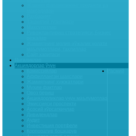
Жамият фаолиятининг предмети ва
мақсадлари
Раҳбарият
Ташкилий тузилмаси
Маҳсулотлар
Ривожлантириш стратегияси, Бизнес
режалар
Жамиятнинг молия-хўжалик ҳолати
маълумотлари, таҳлиллар
Сайт харитаси
Янгиликлар
Акциядорлар ўчун
Комиссиялар
Расмий
Аффилланган шахслари
Жамиятнинг ҳужжатлари
Муҳим фактлар
Овоз бериш
Акциядорликлар учун маълумотлар
Эмиссияси проспекти
Асосий кўрсаткичлар
Дивидендлар
Аудит
Инвестиция портфели
Корпоратив бошқарув