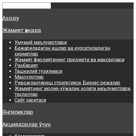
Asosiy
Жамият ҳақида
Умумий маълумотлари
Бажариладиган ишлар ва курсатиладиган
хизматлар
Жамият фаолиятининг предмети ва мақсадлари
Раҳбарият
Ташкилий тузилмаси
Маҳсулотлар
Ривожлантириш стратегияси, Бизнес режалар
Жамиятнинг молия-хўжалик ҳолати маълумотлари,
таҳлиллар
Сайт харитаси
Янгиликлар
Акциядорлар ўчун