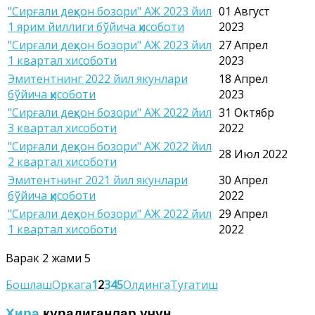
"Сирғали деҳқон бозори" АЖ 2023 йил
01 Август
1 ярим йиллиги бўйича ҳисоботи
2023
"Сирғали деҳқон бозори" АЖ 2023 йил
27 Апрел
1 квартал хисоботи
2023
Эмитентнинг 2022 йил якунлари
18 Апрел
бўйича ҳисоботи
2023
"Сирғали деҳқон бозори" АЖ 2022 йил
31 Октябр
3 квартал хисоботи
2022
"Сирғали деҳқон бозори" АЖ 2022 йил
28 Июл 2022
2 квартал хисоботи
Эмитентнинг 2021 йил якунлари
30 Апрел
бўйича ҳисоботи
2022
"Сирғали деҳқон бозори" АЖ 2022 йил
29 Апрел
1 квартал хисоботи
2022
Варак 2 жами 5
Бошлаш
Оркага
1
2
3
4
5
Олдинга
Тугатиш
Хира
курадиганлар учун