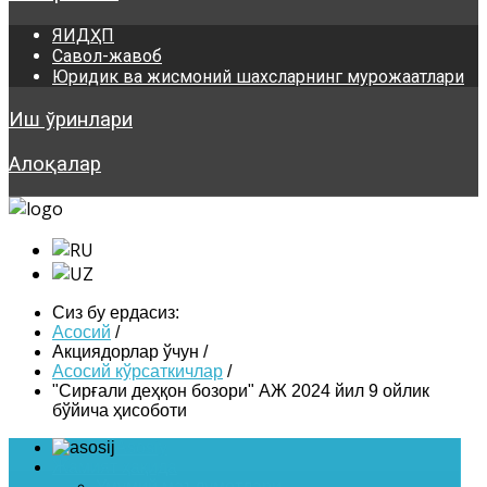
ЯИДҲП
Савол-жавоб
Юридик ва жисмоний шахсларнинг мурожаатлари
Иш ўринлари
Алоқалар
Сиз бу ердасиз:
Асосий
/
Акциядорлар ўчун
/
Асосий кўрсаткичлар
/
"Сирғали деҳқон бозори" АЖ 2024 йил 9 ойлик
бўйича ҳисоботи
Asosiy
Жамият ҳақида
Умумий маълумотлари