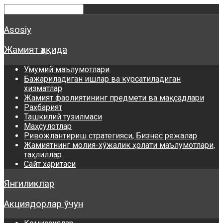
Asosiy
Жамият ҳақида
Умумий маълумотлари
Бажариладиган ишлар ва курсатиладиган
хизматлар
Жамият фаолиятининг предмети ва мақсадлари
Раҳбарият
Ташкилий тузилмаси
Маҳсулотлар
Ривожлантириш стратегияси, Бизнес режалар
Жамиятнинг молия-хўжалик ҳолати маълумотлари,
таҳлиллар
Сайт харитаси
Янгиликлар
Акциядорлар ўчун