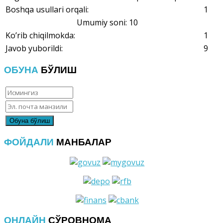
Boshqa usullari orqali:
1
Umumiy soni: 10
Ko’rib chiqilmokda:
1
Javob yuborildi:
9
ОБУНА
БЎЛИШ
ФОЙДАЛИ
МАНБАЛАР
ОНЛАЙН
СЎРОВНОМА