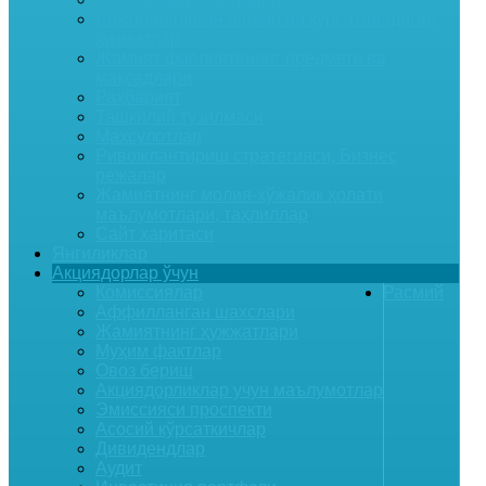
Бажариладиган ишлар ва курсатиладиган
хизматлар
Жамият фаолиятининг предмети ва
мақсадлари
Раҳбарият
Ташкилий тузилмаси
Маҳсулотлар
Ривожлантириш стратегияси, Бизнес
режалар
Жамиятнинг молия-хўжалик ҳолати
маълумотлари, таҳлиллар
Сайт харитаси
Янгиликлар
Акциядорлар ўчун
Комиссиялар
Расмий
Аффилланган шахслари
Жамиятнинг ҳужжатлари
Муҳим фактлар
Овоз бериш
Акциядорликлар учун маълумотлар
Эмиссияси проспекти
Асосий кўрсаткичлар
Дивидендлар
Аудит