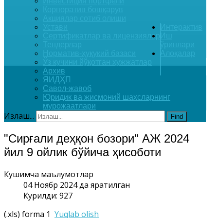
Инвестиция портфели
Корпоратив бошқарув
Акциялар сотиб олиши
Устави
Интерактив
Сертификатлар ва лицензиялар
Иш
Тендерлар
ўринлари
Норматив-ҳуқукий базаси
Алоқалар
Ўз кучини йўқотган ҳужжатлар
Архив
ЯИДҲП
Савол-жавоб
Юридик ва жисмоний шахсларнинг
мурожаатлари
Излаш...
Find
"Сирғали деҳқон бозори" АЖ 2024
йил 9 ойлик бўйича ҳисоботи
Кушимча маълумотлар
04 Ноябр 2024 да яратилган
Курилди: 927
(.xls) forma 1
Yuqlab olish