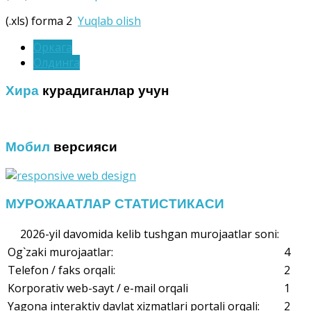
(.xls) forma 2
Yuqlab olish
Оркага
Олдинга
Хира
курадиганлар учун
Мобил
версияси
МУРОЖААТЛАР СТАТИСТИКАСИ
2026-yil davomida kelib tushgan murojaatlar soni:
Og`zaki murojaatlar:
4
Telefon / faks orqali:
2
Korporativ web-sayt / e-mail orqali
1
Yagona interaktiv davlat xizmatlari portali orqali:
2