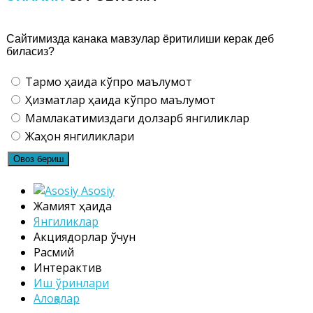
Сайтимизда канака мавзулар ёритилиши керак деб
биласиз?
Тармоқ ҳақида кўпроқ маълумот
Ҳизматлар ҳақида кўпроқ маълумот
Мамлакатимиздаги долзарб янгиликлар
Жаҳон янгиликлари
Asosiy
Жамият ҳақида
Янгиликлар
Акциядорлар ўчун
Расмий
Интерактив
Иш ўринлари
Алоқалар