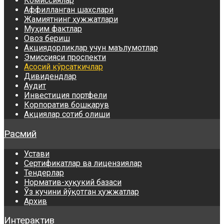
Комиссиялар
Аффилланган шахслари
Жамиятнинг ҳужжатлари
Муҳим фактлар
Овоз бериш
Акциядорликлар учун маълумотлар
Эмиссияси проспекти
Асосий кўрсаткичлар
Дивидендлар
Аудит
Инвестиция портфели
Корпоратив бошқарув
Акциялар сотиб олиши
Расмий
Устави
Сертификатлар ва лицензиялар
Тендерлар
Норматив-ҳуқукий базаси
Ўз кучини йўқотган ҳужжатлар
Архив
Интерактив