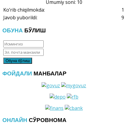
Umumiy soni: 10
Ko’rib chiqilmokda:
1
Javob yuborildi:
9
ОБУНА
БЎЛИШ
ФОЙДАЛИ
МАНБАЛАР
ОНЛАЙН
СЎРОВНОМА