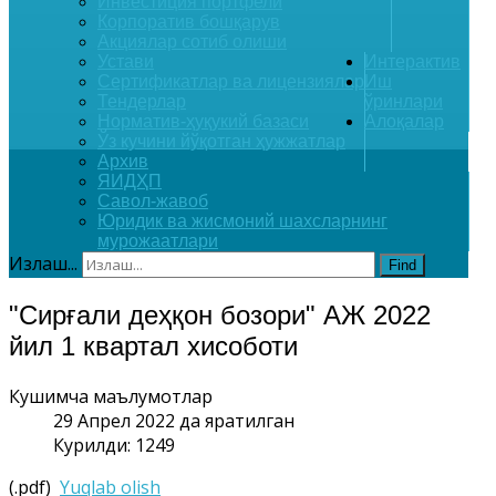
Инвестиция портфели
Корпоратив бошқарув
Акциялар сотиб олиши
Устави
Интерактив
Сертификатлар ва лицензиялар
Иш
Тендерлар
ўринлари
Норматив-ҳуқукий базаси
Алоқалар
Ўз кучини йўқотган ҳужжатлар
Архив
ЯИДҲП
Савол-жавоб
Юридик ва жисмоний шахсларнинг
мурожаатлари
Излаш...
Find
"Сирғали деҳқон бозори" АЖ 2022
йил 1 квартал хисоботи
Кушимча маълумотлар
29 Апрел 2022 да яратилган
Курилди: 1249
(.pdf)
Yuqlab olish