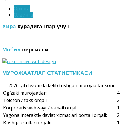
Оркага
Олдинга
Хира
курадиганлар учун
Мобил
версияси
МУРОЖААТЛАР СТАТИСТИКАСИ
2026-yil davomida kelib tushgan murojaatlar soni:
Og`zaki murojaatlar:
4
Telefon / faks orqali:
2
Korporativ web-sayt / e-mail orqali
1
Yagona interaktiv davlat xizmatlari portali orqali:
2
Boshqa usullari orqali:
1