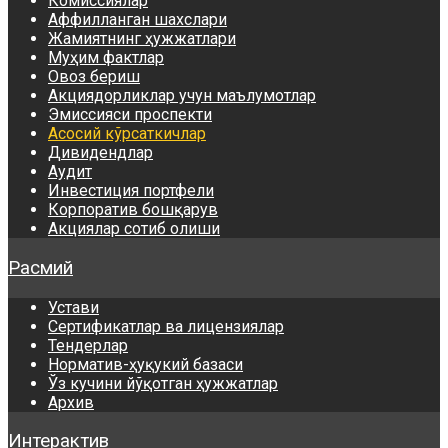
Комиссиялар
Аффилланган шахслари
Жамиятнинг ҳужжатлари
Муҳим фактлар
Овоз бериш
Акциядорликлар учун маълумотлар
Эмиссияси проспекти
Асосий кўрсаткичлар
Дивидендлар
Аудит
Инвестиция портфели
Корпоратив бошқарув
Акциялар сотиб олиши
Расмий
Устави
Сертификатлар ва лицензиялар
Тендерлар
Норматив-ҳуқукий базаси
Ўз кучини йўқотган ҳужжатлар
Архив
Интерактив