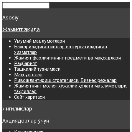
Asosiy
Жамият ҳақида
Умумий маълумотлари
Бажариладиган ишлар ва курсатиладиган
хизматлар
Жамият фаолиятининг предмети ва мақсадлари
Раҳбарият
Ташкилий тузилмаси
Маҳсулотлар
Ривожлантириш стратегияси, Бизнес режалар
Жамиятнинг молия-хўжалик ҳолати маълумотлари,
таҳлиллар
Сайт харитаси
Янгиликлар
Акциядорлар ўчун