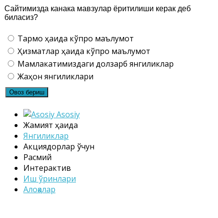
Сайтимизда канака мавзулар ёритилиши керак деб
биласиз?
Тармоқ ҳақида кўпроқ маълумот
Ҳизматлар ҳақида кўпроқ маълумот
Мамлакатимиздаги долзарб янгиликлар
Жаҳон янгиликлари
Asosiy
Жамият ҳақида
Янгиликлар
Акциядорлар ўчун
Расмий
Интерактив
Иш ўринлари
Алоқалар