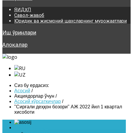
ЯИДҲП
Савол-жавоб
Юридик ва жисмоний шахсларнинг мурожаатлари
Иш ўринлари
Алоқалар
Сиз бу ердасиз:
Асосий
/
Акциядорлар ўчун
/
Асосий кўрсаткичлар
/
"Сирғали деҳқон бозори" АЖ 2022 йил 1 квартал
хисоботи
Asosiy
Жамият ҳақида
Умумий маълумотлари