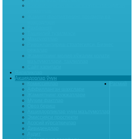
Бажариладиган ишлар ва курсатиладиган
хизматлар
Жамият фаолиятининг предмети ва
мақсадлари
Раҳбарият
Ташкилий тузилмаси
Маҳсулотлар
Ривожлантириш стратегияси, Бизнес
режалар
Жамиятнинг молия-хўжалик ҳолати
маълумотлари, таҳлиллар
Сайт харитаси
Янгиликлар
Акциядорлар ўчун
Комиссиялар
Расмий
Аффилланган шахслари
Жамиятнинг ҳужжатлари
Муҳим фактлар
Овоз бериш
Акциядорликлар учун маълумотлар
Эмиссияси проспекти
Асосий кўрсаткичлар
Дивидендлар
Аудит